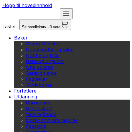
Hopp til hovedinnhold
Laster...
Se handlekurv - 0 vare
Bøker
Skjønnlitteratur
Dokumentar og fakta
Hobby og fritid
Barn og ungdom
Ung voksen
Serieromaner
Fagbøker
Skolebøker
Forfattere
Utdanning
Barnehage
Grunnskole
Videregående
Norsk som andrespråk
Fagskole