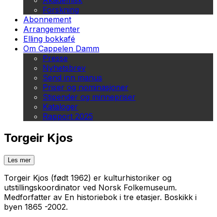
Akademisk
Forskning
Abonnement
Arrangementer
Elling bokkafé
Om Cappelen Damm
Presse
Nyhetsbrev
Send inn manus
Priser og nominasjoner
Stipender og minnepriser
Kataloger
Rapport 2025
Torgeir Kjos
Les mer
Torgeir Kjos (født 1962) er kulturhistoriker og
utstillingskoordinator ved Norsk Folkemuseum.
Medforfatter av En historiebok i tre etasjer. Boskikk i
byen 1865 -2002.