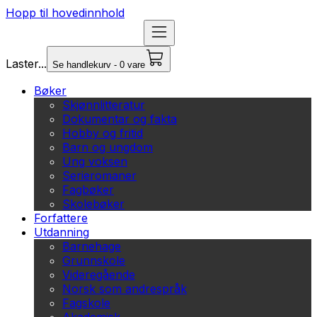
Hopp til hovedinnhold
Laster...
Se handlekurv - 0 vare
Bøker
Skjønnlitteratur
Dokumentar og fakta
Hobby og fritid
Barn og ungdom
Ung voksen
Serieromaner
Fagbøker
Skolebøker
Forfattere
Utdanning
Barnehage
Grunnskole
Videregående
Norsk som andrespråk
Fagskole