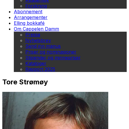
Akademisk
Forskning
Abonnement
Arrangementer
Elling bokkafé
Om Cappelen Damm
Presse
Nyhetsbrev
Send inn manus
Priser og nominasjoner
Stipender og minnepriser
Kataloger
Rapport 2025
Tore Strømøy