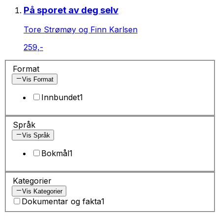
På sporet av deg selv
Tore Strømøy og Finn Karlsen
259,-
Format
Vis Format
Innbundet
1
Språk
Vis Språk
Bokmål
1
Kategorier
Vis Kategorier
Dokumentar og fakta
1