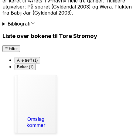
er kåret til «Årets TV-navn» hele tre ganger. Tidligere
utgivelser: På sporet (Gyldendal 2003) og Wera. Flukten
fra Babij Jar (Gyldendal 2003).
Bibliografi
Liste over bøkene til Tore Strømøy
Filter
Alle treff (1)
Bøker (1)
Omslag
kommer