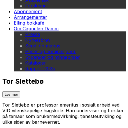
Akademisk
Forskning
Abonnement
Arrangementer
Elling bokkafé
Om Cappelen Damm
Presse
Nyhetsbrev
Send inn manus
Priser og nominasjoner
Stipender og minnepriser
Kataloger
Rapport 2025
Tor Slettebø
Les mer
Tor Slettebø er professor emeritus i sosialt arbeid ved
VID vitenskapelige høgskole. Han underviser og forsker
på temaer som brukermedvirkning, tjenesteutvikling og
ulike sider av barnevernet.