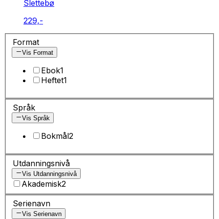
Slettebø
229,-
Format
Vis Format
Ebok
1
Heftet
1
Språk
Vis Språk
Bokmål
2
Utdanningsnivå
Vis Utdanningsnivå
Akademisk
2
Serienavn
Vis Serienavn