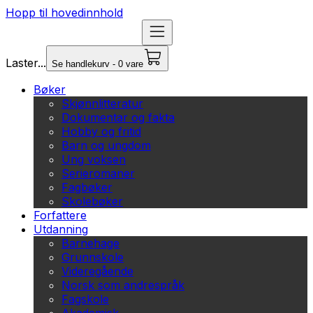
Hopp til hovedinnhold
Laster...
Se handlekurv - 0 vare
Bøker
Skjønnlitteratur
Dokumentar og fakta
Hobby og fritid
Barn og ungdom
Ung voksen
Serieromaner
Fagbøker
Skolebøker
Forfattere
Utdanning
Barnehage
Grunnskole
Videregående
Norsk som andrespråk
Fagskole