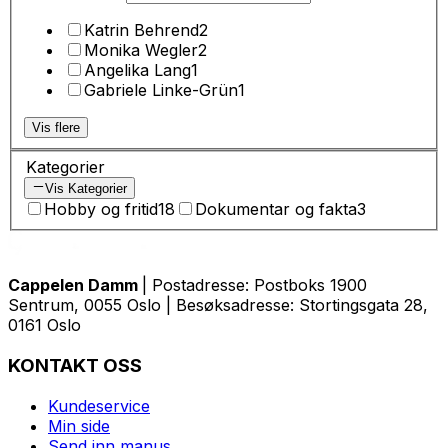
Katrin Behrend
2
Monika Wegler
2
Angelika Lang
1
Gabriele Linke-Grün
1
Vis flere
Kategorier
Vis Kategorier
Hobby og fritid
18
Dokumentar og fakta
3
Cappelen Damm
| Postadresse: Postboks 1900
Sentrum, 0055 Oslo | Besøksadresse: Stortingsgata 28,
0161 Oslo
KONTAKT OSS
Kundeservice
Min side
Send inn manus