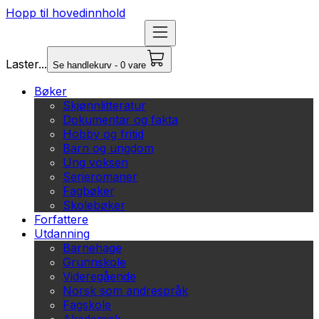
Hopp til hovedinnhold
Laster...
Se handlekurv - 0 vare
Bøker
Skjønnlitteratur
Dokumentar og fakta
Hobby og fritid
Barn og ungdom
Ung voksen
Serieromaner
Fagbøker
Skolebøker
Forfattere
Utdanning
Barnehage
Grunnskole
Videregående
Norsk som andrespråk
Fagskole