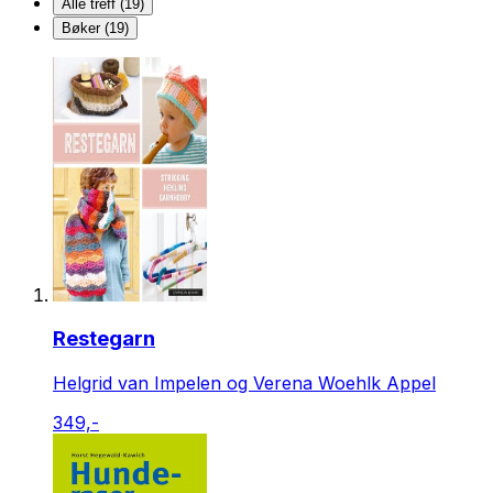
Alle treff (19)
Bøker (19)
Restegarn
Helgrid van Impelen og Verena Woehlk Appel
349,-