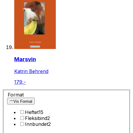
Marsvin
Katrin Behrend
179,-
Format
Vis Format
Heftet
15
Fleksibind
2
Innbundet
2