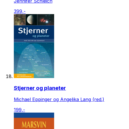
Jennifer Schleich
399,-
Stjerner og planeter
Michael Eppinger og Angelika Lang (red.)
199,-