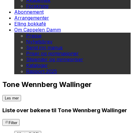
Akademisk
Forskning
Abonnement
Arrangementer
Elling bokkafé
Om Cappelen Damm
Presse
Nyhetsbrev
Send inn manus
Priser og nominasjoner
Stipender og minnepriser
Kataloger
Rapport 2025
Tone Wennberg Wallinger
Les mer
Liste over bøkene til Tone Wennberg Wallinger
Filter