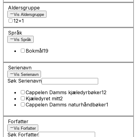
Aldersgruppe
Vis Aldersgruppe
12+
1
Språk
Vis Språk
Bokmål
19
Serienavn
Vis Serienavn
Søk Serienavn
Cappelen Damms kjæledyrbøker
12
Kjæledyret mitt
2
Cappelen Damms naturhåndbøker
1
Forfatter
Vis Forfatter
Søk Forfatter