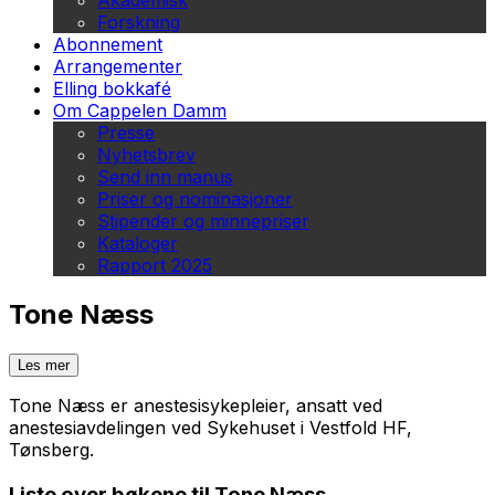
Akademisk
Forskning
Abonnement
Arrangementer
Elling bokkafé
Om Cappelen Damm
Presse
Nyhetsbrev
Send inn manus
Priser og nominasjoner
Stipender og minnepriser
Kataloger
Rapport 2025
Tone Næss
Les mer
Tone Næss er anestesisykepleier, ansatt ved
anestesiavdelingen ved Sykehuset i Vestfold HF,
Tønsberg.
Liste over bøkene til Tone Næss