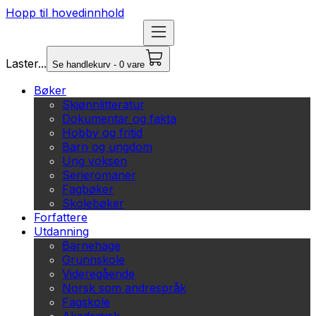
Hopp til hovedinnhold
Laster...
Se handlekurv - 0 vare
Bøker
Skjønnlitteratur
Dokumentar og fakta
Hobby og fritid
Barn og ungdom
Ung voksen
Serieromaner
Fagbøker
Skolebøker
Forfattere
Utdanning
Barnehage
Grunnskole
Videregående
Norsk som andrespråk
Fagskole