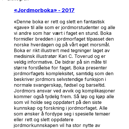
«
Jordmorboka
» - 2017
«Denne boka er rett og slett en fantastisk
«gave» til alle som er jordmorstudenter og alle
vi andre som har vært i faget en stund. Boka
formidler bredden i jordmorfaget tilpasset den
norske hverdagen og på vårt eget morsmål.
Boka er rikt illustrert med tegninger laget av
medisinsk illustratør Kari C. Toverud og er
veldig informative. De bidrar på sin måte til
større forståelse for faget. Boka presenter
jordmorfagets kompleksitet, samtidig som den
beskriver jordmors selvstendige funksjon i
normale svangerskap, fødsel og barseltid.
Jordmors ansvar ved avvik og komplikasjoner
kommer også tydelig frem. Så løp og kjøp alle
som vil holde seg oppdatert på den siste
kunnskap og forskning i jordmorfaget. Alle
som ønsker å fordype seg i spesielle temaer
eller rett og slett oppdatere
jordmorkunnskapen vil ha stor nytte av