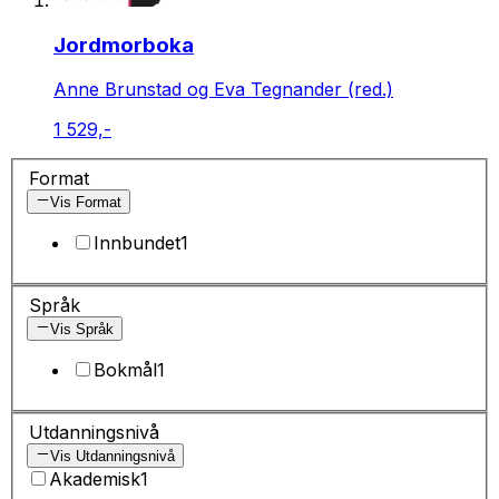
Jordmorboka
Anne Brunstad og Eva Tegnander (red.)
1 529,-
Format
Vis Format
Innbundet
1
Språk
Vis Språk
Bokmål
1
Utdanningsnivå
Vis Utdanningsnivå
Akademisk
1