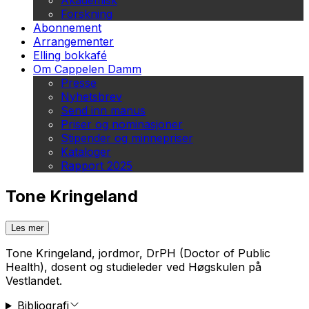
Akademisk
Forskning
Abonnement
Arrangementer
Elling bokkafé
Om Cappelen Damm
Presse
Nyhetsbrev
Send inn manus
Priser og nominasjoner
Stipender og minnepriser
Kataloger
Rapport 2025
Tone Kringeland
Les mer
Tone Kringeland, jordmor, DrPH (Doctor of Public
Health), dosent og studieleder ved Høgskulen på
Vestlandet.
Bibliografi