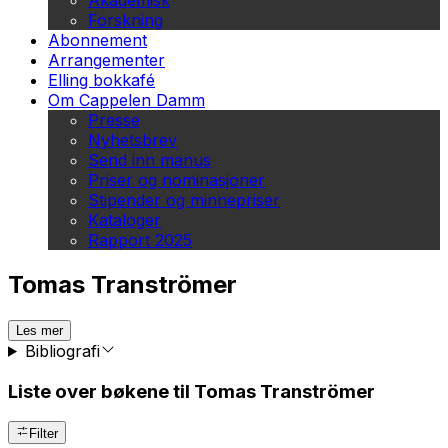
Akademisk
Forskning
Abonnement
Arrangementer
Elling bokkafé
Om Cappelen Damm
Presse
Nyhetsbrev
Send inn manus
Priser og nominasjoner
Stipender og minnepriser
Kataloger
Rapport 2025
Tomas Tranströmer
Les mer
Bibliografi
Liste over bøkene til Tomas Tranströmer
Filter