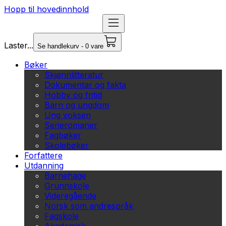
Hopp til hovedinnhold
Laster...
Se handlekurv - 0 vare
Bøker
Skjønnlitteratur
Dokumentar og fakta
Hobby og fritid
Barn og ungdom
Ung voksen
Serieromaner
Fagbøker
Skolebøker
Forfattere
Utdanning
Barnehage
Grunnskole
Videregående
Norsk som andrespråk
Fagskole