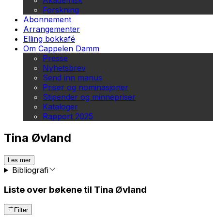
Akademisk
Forskning
Abonnement
Arrangementer
Elling bokkafé
Om Cappelen Damm
Presse
Nyhetsbrev
Send inn manus
Priser og nominasjoner
Stipender og minnepriser
Kataloger
Rapport 2025
Tina Øvland
Les mer
Bibliografi
Liste over bøkene til Tina Øvland
Filter