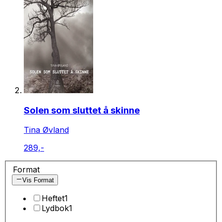
Solen som sluttet å skinne
Tina Øvland
289,-
Format
Vis Format
Heftet
1
Lydbok
1