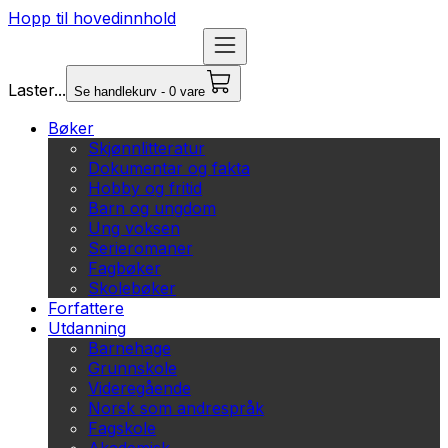
Hopp til hovedinnhold
Laster...
Se handlekurv - 0 vare
Bøker
Skjønnlitteratur
Dokumentar og fakta
Hobby og fritid
Barn og ungdom
Ung voksen
Serieromaner
Fagbøker
Skolebøker
Forfattere
Utdanning
Barnehage
Grunnskole
Videregående
Norsk som andrespråk
Fagskole