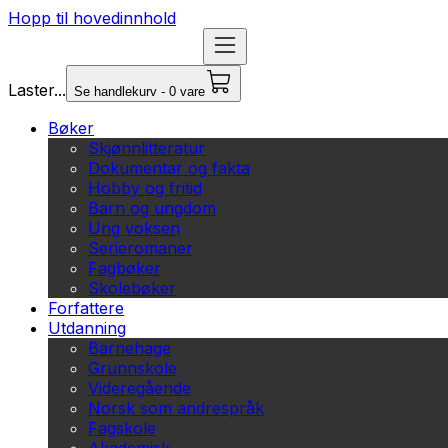
Hopp til hovedinnhold
Laster...
Se handlekurv - 0 vare
Bøker
Skjønnlitteratur
Dokumentar og fakta
Hobby og fritid
Barn og ungdom
Ung voksen
Serieromaner
Fagbøker
Skolebøker
Forfattere
Utdanning
Barnehage
Grunnskole
Videregående
Norsk som andrespråk
Fagskole