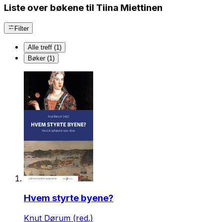
Liste over bøkene til Tiina Miettinen
Filter
Alle treff (1)
Bøker (1)
Hvem styrte byene?
Knut Dørum (red.)