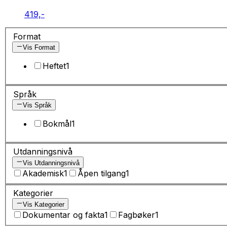
419,-
Format
Vis Format
Heftet
1
Språk
Vis Språk
Bokmål
1
Utdanningsnivå
Vis Utdanningsnivå
Akademisk
1
Åpen tilgang
1
Kategorier
Vis Kategorier
Dokumentar og fakta
1
Fagbøker
1