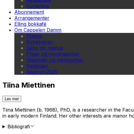
Akademisk
Forskning
Abonnement
Arrangementer
Elling bokkafé
Om Cappelen Damm
Presse
Nyhetsbrev
Send inn manus
Priser og nominasjoner
Stipender og minnepriser
Kataloger
Rapport 2025
Tiina Miettinen
Les mer
Tiina Miettinen (b. 1968), PhD, is a researcher in the Fac
in early modern Finland. Her other interests are manor ho
Bibliografi