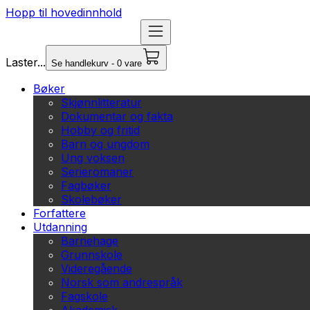
Hopp til hovedinnhold
Laster...
Se handlekurv - 0 vare
Bøker
Skjønnlitteratur
Dokumentar og fakta
Hobby og fritid
Barn og ungdom
Ung voksen
Serieromaner
Fagbøker
Skolebøker
Forfattere
Utdanning
Barnehage
Grunnskole
Videregående
Norsk som andrespråk
Fagskole