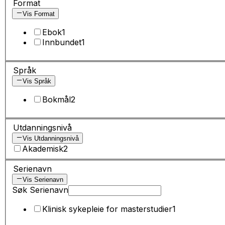
Format
Vis Format
Ebok
1
Innbundet
1
Språk
Vis Språk
Bokmål
2
Utdanningsnivå
Vis Utdanningsnivå
Akademisk
2
Serienavn
Vis Serienavn
Søk Serienavn
Klinisk sykepleie for masterstudier
1