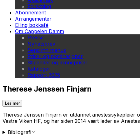
Akademisk
Forskning
Abonnement
Arrangementer
Elling bokkafé
Om Cappelen Damm
Presse
Nyhetsbrev
Send inn manus
Priser og nominasjoner
Stipender og minnepriser
Kataloger
Rapport 2025
Therese Jenssen Finjarn
Les mer
Therese Jenssen Finjarn er utdannet anestesisykepleier o
Vestre Viken HF, og har siden 2014 vært leder av Anestes
Bibliografi