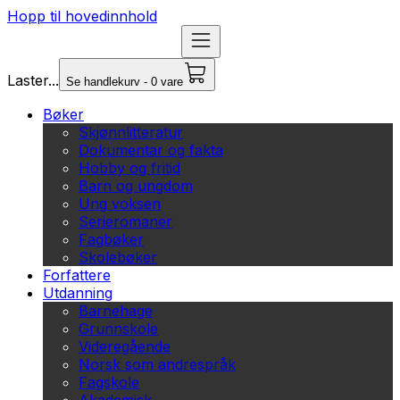
Hopp til hovedinnhold
Laster...
Se handlekurv - 0 vare
Bøker
Skjønnlitteratur
Dokumentar og fakta
Hobby og fritid
Barn og ungdom
Ung voksen
Serieromaner
Fagbøker
Skolebøker
Forfattere
Utdanning
Barnehage
Grunnskole
Videregående
Norsk som andrespråk
Fagskole