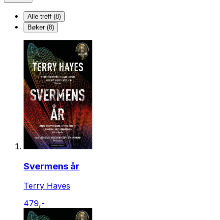
Alle treff (8)
Bøker (8)
Svermens år
Terry Hayes
479,-