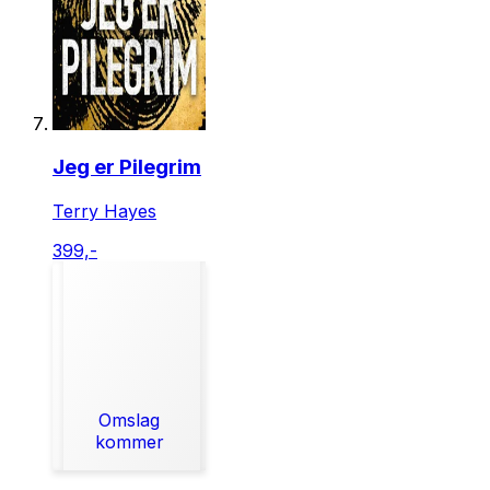
Jeg er Pilegrim
Terry Hayes
399,-
Omslag
kommer