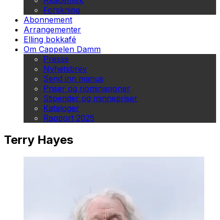
Akademisk
Forskning
Abonnement
Arrangementer
Elling bokkafé
Om Cappelen Damm
Presse
Nyhetsbrev
Send inn manus
Priser og nominasjoner
Stipender og minnepriser
Kataloger
Rapport 2025
Terry Hayes