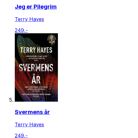
Jeg er Pilegrim
Terry Hayes
249,-
Svermens år
Terry Hayes
249,-