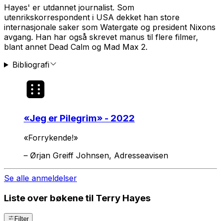
Hayes' er utdannet journalist. Som
utenrikskorrespondent i USA dekket han store
internasjonale saker som Watergate og president Nixons
avgang. Han har også skrevet manus til flere filmer,
blant annet
Dead Calm
og
Mad Max 2
.
Bibliografi
«
Jeg er Pilegrim
» - 2022
«Forrykende!»
–
Ørjan Greiff Johnsen, Adresseavisen
Se alle anmeldelser
Liste over bøkene til Terry Hayes
Filter