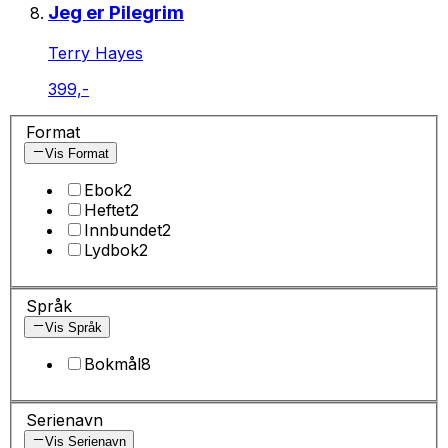
Jeg er Pilegrim
Terry Hayes
399,-
Format
Vis Format
Ebok
2
Heftet
2
Innbundet
2
Lydbok
2
Språk
Vis Språk
Bokmål
8
Serienavn
Vis Serienavn