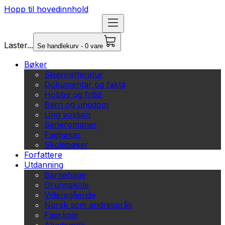
Hopp til hovedinnhold
Laster...
Se handlekurv - 0 vare
Bøker
Skjønnlitteratur
Dokumentar og fakta
Hobby og fritid
Barn og ungdom
Ung voksen
Serieromaner
Fagbøker
Skolebøker
Forfattere
Utdanning
Barnehage
Grunnskole
Videregående
Norsk som andrespråk
Fagskole