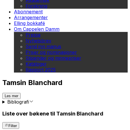
Akademisk
Forskning
Abonnement
Arrangementer
Elling bokkafé
Om Cappelen Damm
Presse
Nyhetsbrev
Send inn manus
Priser og nominasjoner
Stipender og minnepriser
Kataloger
Rapport 2025
Tamsin Blanchard
Les mer
Bibliografi
Liste over bøkene til Tamsin Blanchard
Filter