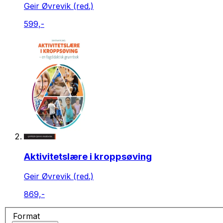
Geir Øvrevik (red.)
599,-
Aktivitetslære i kroppsøving
Geir Øvrevik (red.)
869,-
Format