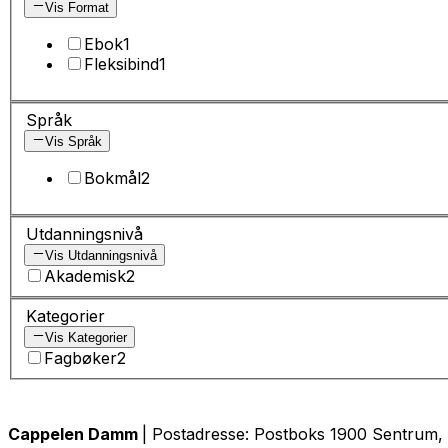
Vis Format
Ebok
1
Fleksibind
1
Språk
Vis Språk
Bokmål
2
Utdanningsnivå
Vis Utdanningsnivå
Akademisk
2
Kategorier
Vis Kategorier
Fagbøker
2
Cappelen Damm
| Postadresse: Postboks 1900 Sentrum, 