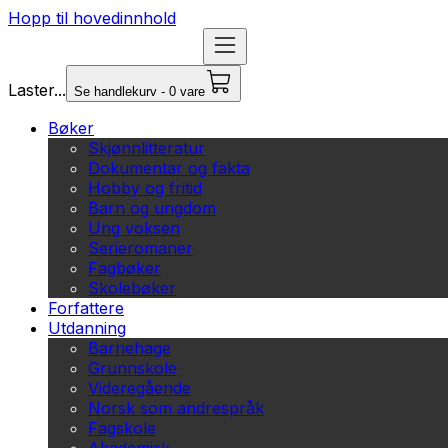
Hopp til hovedinnhold
Laster...
Se handlekurv - 0 vare
Bøker
Skjønnlitteratur
Dokumentar og fakta
Hobby og fritid
Barn og ungdom
Ung voksen
Serieromaner
Fagbøker
Skolebøker
Forfattere
Utdanning
Barnehage
Grunnskole
Videregående
Norsk som andrespråk
Fagskole