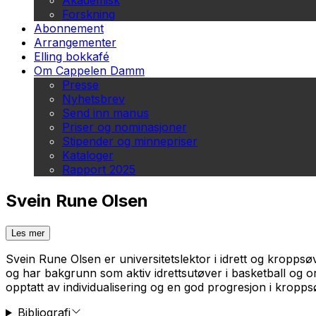
Akademisk
Forskning
Abonnement
Arrangementer
Elling bokkafé
Om Cappelen Damm
Presse
Nyhetsbrev
Send inn manus
Priser og nominasjoner
Stipender og minnepriser
Kataloger
Rapport 2025
Svein Rune Olsen
Les mer
Svein Rune Olsen er universitetslektor i idrett og kropps
og har bakgrunn som aktiv idrettsutøver i basketball og ori
opptatt av individualisering og en god progresjon i kropps
Bibliografi