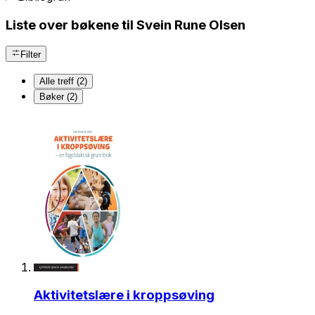
Liste over bøkene til Svein Rune Olsen
Filter
Alle treff (2)
Bøker (2)
Aktivitetslære i kroppsøving