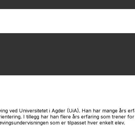
øving ved Universitetet i Agder (UiA). Han har mange års e
entering. I tillegg har han flere års erfaring som trener fo
øvingsundervisningen som er tilpasset hver enkelt elev.