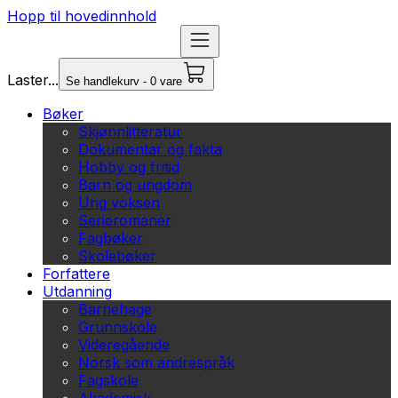
Hopp til hovedinnhold
Laster...
Se handlekurv - 0 vare
Bøker
Skjønnlitteratur
Dokumentar og fakta
Hobby og fritid
Barn og ungdom
Ung voksen
Serieromaner
Fagbøker
Skolebøker
Forfattere
Utdanning
Barnehage
Grunnskole
Videregående
Norsk som andrespråk
Fagskole