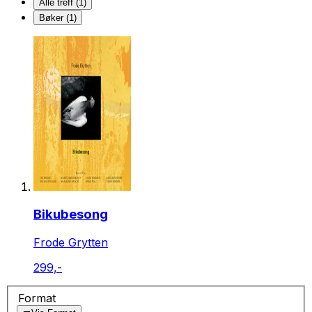
Alle treff (1)
Bøker (1)
Bikubesong
Frode Grytten
299,-
Format