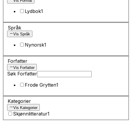
Vis Format
Lydbok
1
Språk
Vis Språk
Nynorsk
1
Forfatter
Vis Forfatter
Søk Forfatter
Frode Grytten
1
Kategorier
Vis Kategorier
Skjønnlitteratur
1