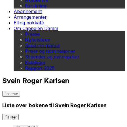
Akademisk
Forskning
Abonnement
Arrangementer
Elling bokkafé
Om Cappelen Damm
Presse
Nyhetsbrev
Send inn manus
Priser og nominasjoner
Stipender og minnepriser
Kataloger
Rapport 2025
Svein Roger Karlsen
Les mer
Liste over bøkene til Svein Roger Karlsen
Filter