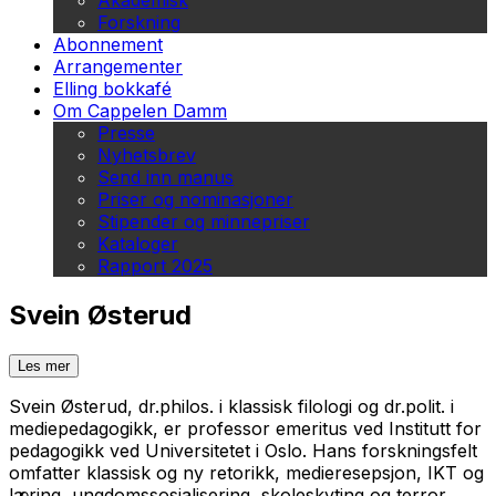
Akademisk
Forskning
Abonnement
Arrangementer
Elling bokkafé
Om Cappelen Damm
Presse
Nyhetsbrev
Send inn manus
Priser og nominasjoner
Stipender og minnepriser
Kataloger
Rapport 2025
Svein Østerud
Les mer
Svein Østerud, dr.philos. i klassisk filologi og dr.polit. i
mediepedagogikk, er professor emeritus ved Institutt for
pedagogikk ved Universitetet i Oslo. Hans forskningsfelt
omfatter klassisk og ny retorikk, medieresepsjon, IKT og
læring, ungdomssosialisering, skoleskyting og terror.