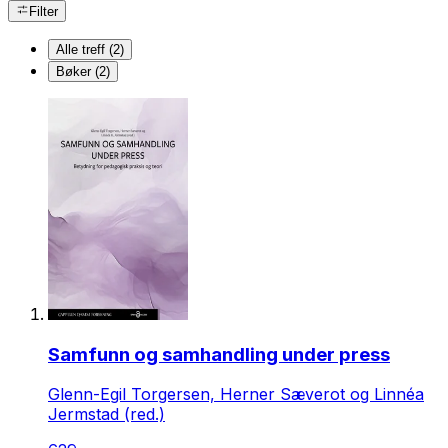
Filter
Alle treff (2)
Bøker (2)
Samfunn og samhandling under press
Glenn-Egil Torgersen, Herner Sæverot og Linnéa
Jermstad (red.)