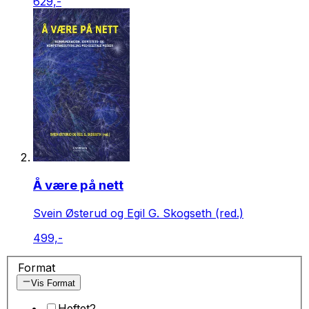
629,-
Å være på nett
Svein Østerud og Egil G. Skogseth (red.)
499,-
Format
Vis Format
Heftet
2