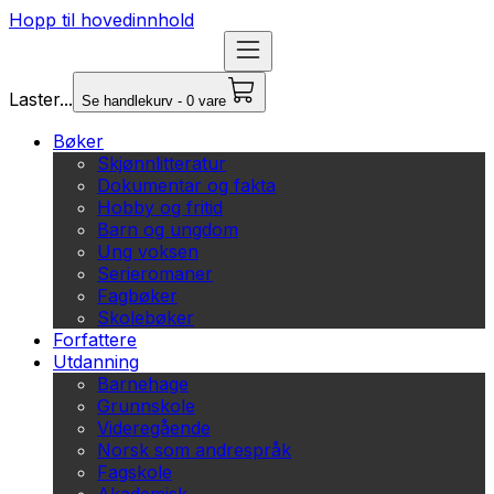
Hopp til hovedinnhold
Laster...
Se handlekurv - 0 vare
Bøker
Skjønnlitteratur
Dokumentar og fakta
Hobby og fritid
Barn og ungdom
Ung voksen
Serieromaner
Fagbøker
Skolebøker
Forfattere
Utdanning
Barnehage
Grunnskole
Videregående
Norsk som andrespråk
Fagskole