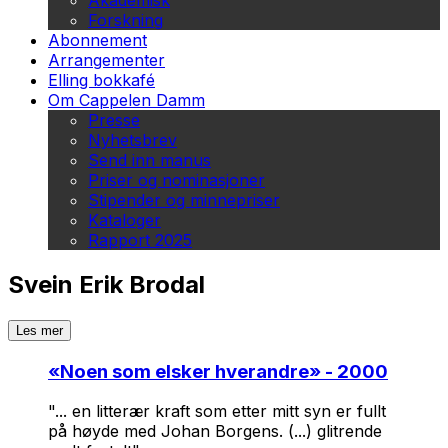
Akademisk
Forskning
Abonnement
Arrangementer
Elling bokkafé
Om Cappelen Damm
Presse
Nyhetsbrev
Send inn manus
Priser og nominasjoner
Stipender og minnepriser
Kataloger
Rapport 2025
Svein Erik Brodal
Les mer
«
Noen som elsker hverandre
» - 2000
"... en litterær kraft som etter mitt syn er fullt
på høyde med Johan Borgens. (...) glitrende