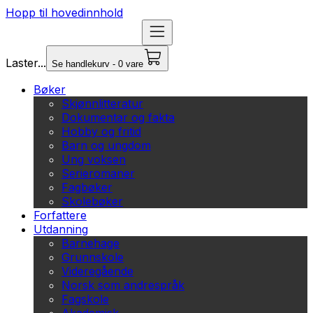
Hopp til hovedinnhold
Laster...
Se handlekurv - 0 vare
Bøker
Skjønnlitteratur
Dokumentar og fakta
Hobby og fritid
Barn og ungdom
Ung voksen
Serieromaner
Fagbøker
Skolebøker
Forfattere
Utdanning
Barnehage
Grunnskole
Videregående
Norsk som andrespråk
Fagskole