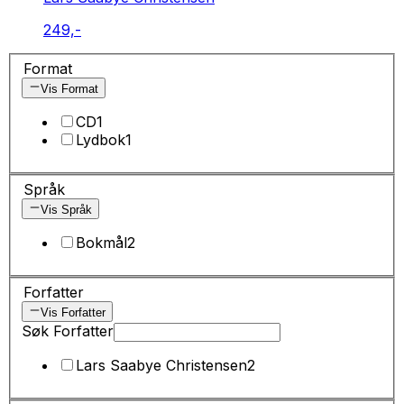
249,-
Format
Vis Format
CD
1
Lydbok
1
Språk
Vis Språk
Bokmål
2
Forfatter
Vis Forfatter
Søk Forfatter
Lars Saabye Christensen
2