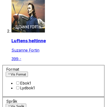
Luftens heltinne
Suzanne Fortin
399,-
Format
Vis Format
Ebok
1
Lydbok
1
Språk
Vis Språk