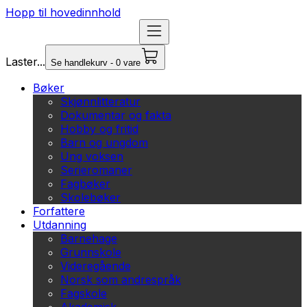
Hopp til hovedinnhold
Laster...
Se handlekurv - 0 vare
Bøker
Skjønnlitteratur
Dokumentar og fakta
Hobby og fritid
Barn og ungdom
Ung voksen
Serieromaner
Fagbøker
Skolebøker
Forfattere
Utdanning
Barnehage
Grunnskole
Videregående
Norsk som andrespråk
Fagskole