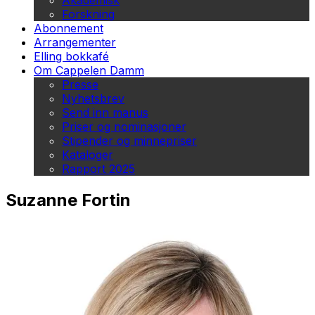
Akademisk
Forskning
Abonnement
Arrangementer
Elling bokkafé
Om Cappelen Damm
Presse
Nyhetsbrev
Send inn manus
Priser og nominasjoner
Stipender og minnepriser
Kataloger
Rapport 2025
Suzanne Fortin