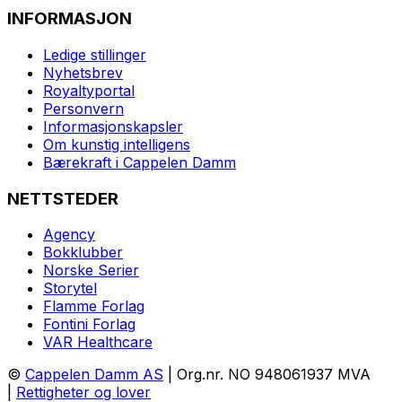
INFORMASJON
Ledige stillinger
Nyhetsbrev
Royaltyportal
Personvern
Informasjonskapsler
Om kunstig intelligens
Bærekraft i Cappelen Damm
NETTSTEDER
Agency
Bokklubber
Norske Serier
Storytel
Flamme Forlag
Fontini Forlag
VAR Healthcare
©
Cappelen Damm AS
| Org.nr. NO 948061937 MVA
|
Rettigheter og lover