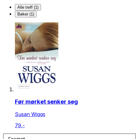
Alle treff (1)
Bøker (1)
Før mørket senker seg
Susan Wiggs
79,-
Format