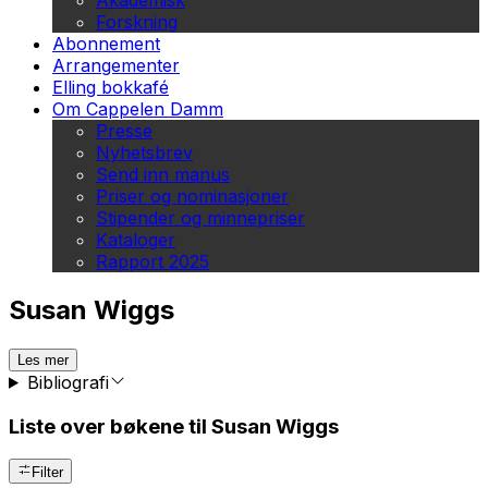
Akademisk
Forskning
Abonnement
Arrangementer
Elling bokkafé
Om Cappelen Damm
Presse
Nyhetsbrev
Send inn manus
Priser og nominasjoner
Stipender og minnepriser
Kataloger
Rapport 2025
Susan Wiggs
Les mer
Bibliografi
Liste over bøkene til Susan Wiggs
Filter