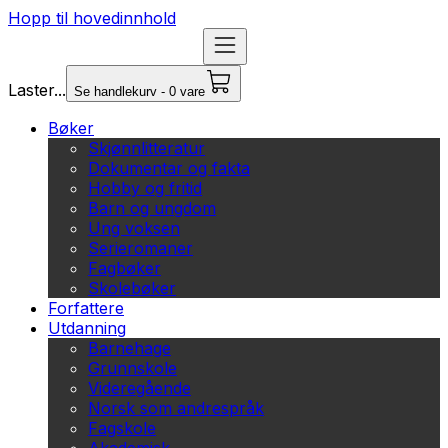
Hopp til hovedinnhold
Laster...
Se handlekurv - 0 vare
Bøker
Skjønnlitteratur
Dokumentar og fakta
Hobby og fritid
Barn og ungdom
Ung voksen
Serieromaner
Fagbøker
Skolebøker
Forfattere
Utdanning
Barnehage
Grunnskole
Videregående
Norsk som andrespråk
Fagskole