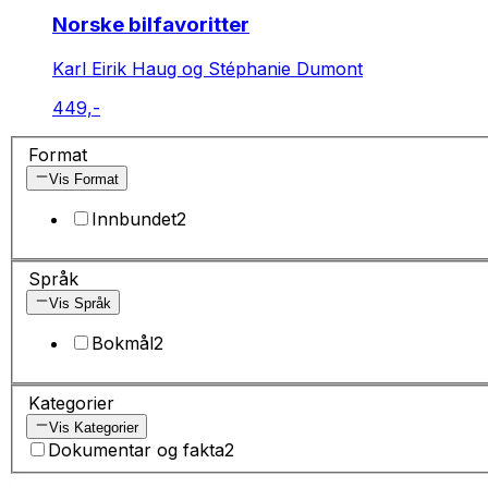
Norske bilfavoritter
Karl Eirik Haug og Stéphanie Dumont
449,-
Format
Vis Format
Innbundet
2
Språk
Vis Språk
Bokmål
2
Kategorier
Vis Kategorier
Dokumentar og fakta
2