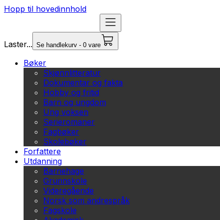
Hopp til hovedinnhold
Laster...
Se handlekurv - 0 vare
Bøker
Skjønnlitteratur
Dokumentar og fakta
Hobby og fritid
Barn og ungdom
Ung voksen
Serieromaner
Fagbøker
Skolebøker
Forfattere
Utdanning
Barnehage
Grunnskole
Videregående
Norsk som andrespråk
Fagskole