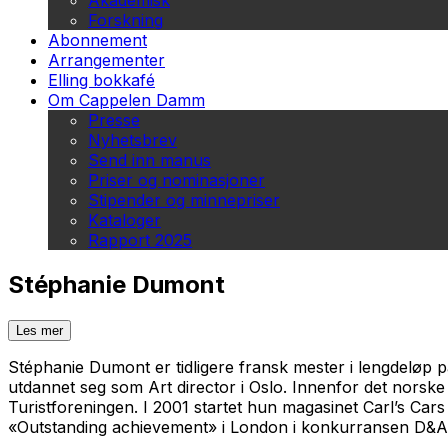
Akademisk
Forskning
Abonnement
Arrangementer
Elling bokkafé
Om Cappelen Damm
Presse
Nyhetsbrev
Send inn manus
Priser og nominasjoner
Stipender og minnepriser
Kataloger
Rapport 2025
Stéphanie Dumont
Les mer
Stéphanie Dumont er tidligere fransk mester i lengdeløp på
utdannet seg som Art director i Oslo. Innenfor det norsk
Turistforeningen. I 2001 startet hun magasinet
Carl’s Cars
«Outstanding achievement» i London i konkurransen D&AD. 