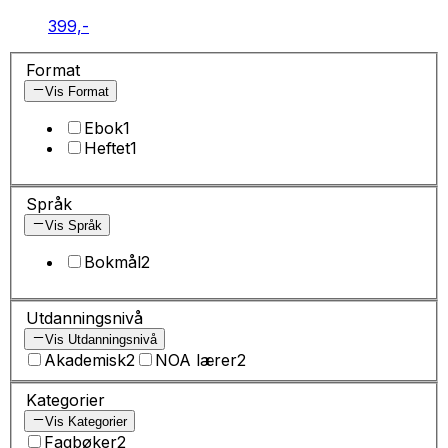
399,-
Format
Vis Format
Ebok
1
Heftet
1
Språk
Vis Språk
Bokmål
2
Utdanningsnivå
Vis Utdanningsnivå
Akademisk
2
NOA lærer
2
Kategorier
Vis Kategorier
Fagbøker
2