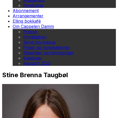
Akademisk
Forskning
Abonnement
Arrangementer
Elling bokkafé
Om Cappelen Damm
Presse
Nyhetsbrev
Send inn manus
Priser og nominasjoner
Stipender og minnepriser
Kataloger
Rapport 2025
Stine Brenna Taugbøl