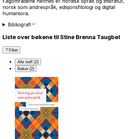
Fagområdene hennes er nordisk språk og litteratur,
norsk som andrespråk, edisjonsfilologi og digital
humaniora.
Bibliografi
Liste over bøkene til Stine Brenna Taugbøl
Filter
Alle treff (2)
Bøker (2)