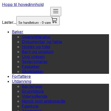
Hopp til hovedinnhold
Laster...
Se handlekurv - 0 vare
Bøker
Skjønnlitteratur
Dokumentar og fakta
Hobby og fritid
Barn og ungdom
Ung voksen
Serieromaner
Fagbøker
Skolebøker
Forfattere
Utdanning
Barnehage
Grunnskole
Videregående
Norsk som andrespråk
Fagskole