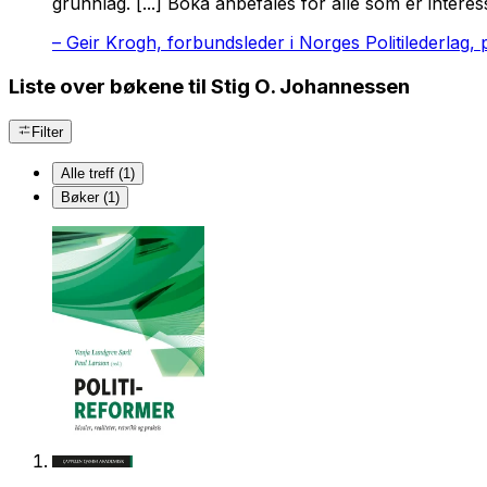
grunnlag. [...] Boka anbefales for alle som er intere
–
Geir Krogh, forbundsleder i Norges Politilederlag, p
Liste over bøkene til Stig O. Johannessen
Filter
Alle treff (1)
Bøker (1)