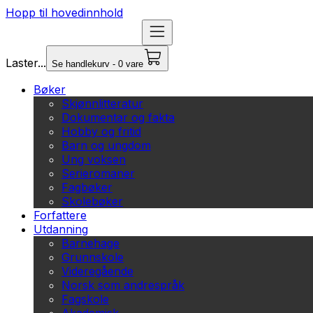
Hopp til hovedinnhold
Laster...
Se handlekurv - 0 vare
Bøker
Skjønnlitteratur
Dokumentar og fakta
Hobby og fritid
Barn og ungdom
Ung voksen
Serieromaner
Fagbøker
Skolebøker
Forfattere
Utdanning
Barnehage
Grunnskole
Videregående
Norsk som andrespråk
Fagskole