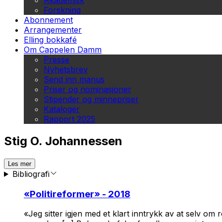
Akademisk
Forskning
Abonnement
Arrangementer
Elling bokkafé
Om Cappelen Damm
Presse
Nyhetsbrev
Send inn manus
Priser og nominasjoner
Stipender og minnepriser
Kataloger
Rapport 2025
Stig O. Johannessen
Les mer
Bibliografi
«
Politireformer
» - 2018
«Jeg sitter igjen med et klart inntrykk av at selv om