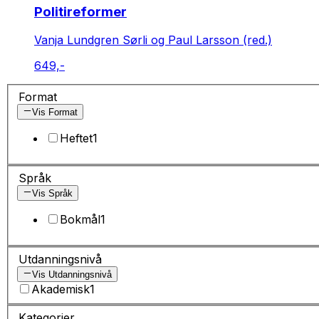
Politireformer
Vanja Lundgren Sørli og Paul Larsson (red.)
649,-
Format
Vis Format
Heftet
1
Språk
Vis Språk
Bokmål
1
Utdanningsnivå
Vis Utdanningsnivå
Akademisk
1
Kategorier