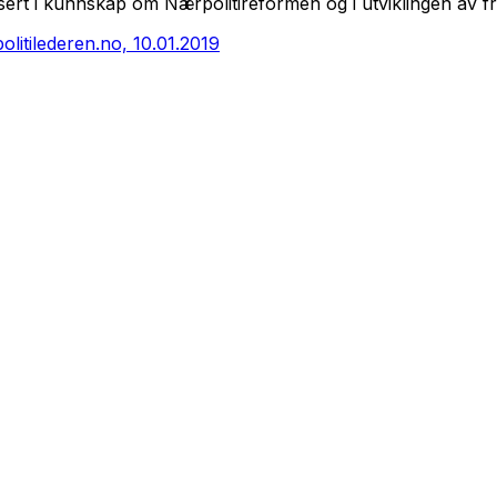
ssert i kunnskap om Nærpolitireformen og i utviklingen av fr
olitilederen.no, 10.01.2019