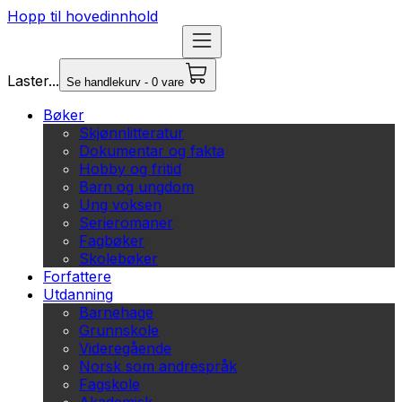
Hopp til hovedinnhold
Laster...
Se handlekurv - 0 vare
Bøker
Skjønnlitteratur
Dokumentar og fakta
Hobby og fritid
Barn og ungdom
Ung voksen
Serieromaner
Fagbøker
Skolebøker
Forfattere
Utdanning
Barnehage
Grunnskole
Videregående
Norsk som andrespråk
Fagskole