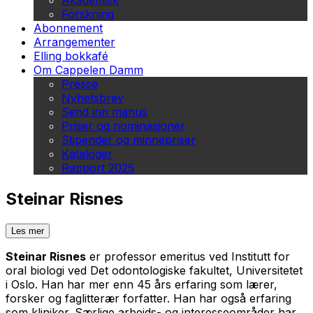
Akademisk
Forskning
Abonnement
Arrangementer
Elling bokkafé
Om Cappelen Damm
Presse
Nyhetsbrev
Send inn manus
Priser og nominasjoner
Stipender og minnepriser
Kataloger
Rapport 2025
Steinar Risnes
Les mer
Steinar Risnes
er professor emeritus ved Institutt for
oral biologi ved Det odontologiske fakultet, Universitetet
i Oslo. Han har mer enn 45 års erfaring som lærer,
forsker og faglitterær forfatter. Han har også erfaring
som kliniker. Særlige arbeids- og interesseområder har