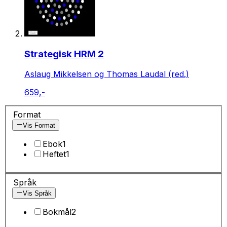
Strategisk HRM 2
Aslaug Mikkelsen og Thomas Laudal (red.)
659,-
Format
Vis Format
Ebok
1
Heftet
1
Språk
Vis Språk
Bokmål
2