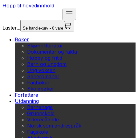
Hopp til hovedinnhold
Laster...
Se handlekurv - 0 vare
Bøker
Skjønnlitteratur
Dokumentar og fakta
Hobby og fritid
Barn og ungdom
Ung voksen
Serieromaner
Fagbøker
Skolebøker
Forfattere
Utdanning
Barnehage
Grunnskole
Videregående
Norsk som andrespråk
Fagskole