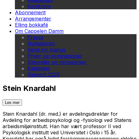
Akademisk
Forskning
Abonnement
Arrangementer
Elling bokkafé
Om Cappelen Damm
Presse
Nyhetsbrev
Send inn manus
Priser og nominasjoner
Stipender og minnepriser
Kataloger
Rapport 2025
Stein Knardahl
Les mer
Stein Knardahl (dr. med.) er avdelingsdirektør for
Avdeling for arbeidspsykologi og -fysiologi ved Statens
arbeidsmiljøinstitutt. Han har vært professor II ved
Psykologisk institutt ved Universitet i Oslo i 15 år.
Knardahl har også ledet forskningsprogrammene «Helse