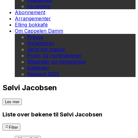
Akademisk
Forskning
Abonnement
Arrangementer
Elling bokkafé
Om Cappelen Damm
Presse
Nyhetsbrev
Send inn manus
Priser og nominasjoner
Stipender og minnepriser
Kataloger
Rapport 2025
Sølvi Jacobsen
Les mer
Liste over bøkene til Sølvi Jacobsen
Filter