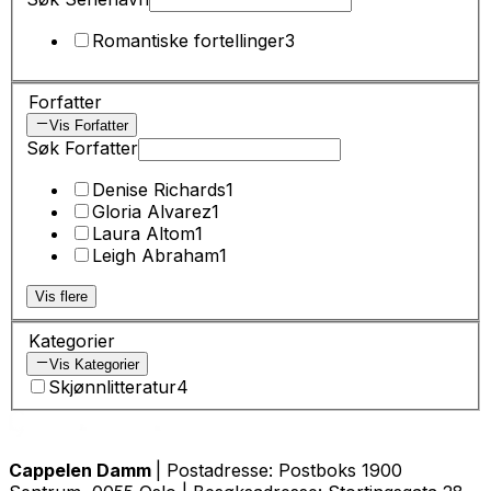
Romantiske fortellinger
3
Forfatter
Vis Forfatter
Søk Forfatter
Denise Richards
1
Gloria Alvarez
1
Laura Altom
1
Leigh Abraham
1
Vis flere
Kategorier
Vis Kategorier
Skjønnlitteratur
4
Cappelen Damm
| Postadresse: Postboks 1900