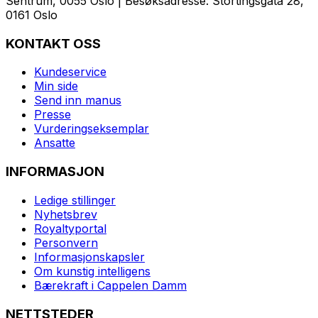
Sentrum, 0055 Oslo | Besøksadresse: Stortingsgata 28,
0161 Oslo
KONTAKT OSS
Kundeservice
Min side
Send inn manus
Presse
Vurderingseksemplar
Ansatte
INFORMASJON
Ledige stillinger
Nyhetsbrev
Royaltyportal
Personvern
Informasjonskapsler
Om kunstig intelligens
Bærekraft i Cappelen Damm
NETTSTEDER