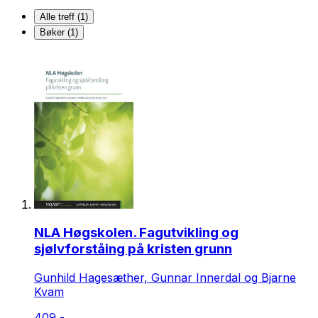
Alle treff (1)
Bøker (1)
NLA Høgskolen. Fagutvikling og
sjølvforståing på kristen grunn
Gunhild Hagesæther, Gunnar Innerdal og Bjarne
Kvam
409,-