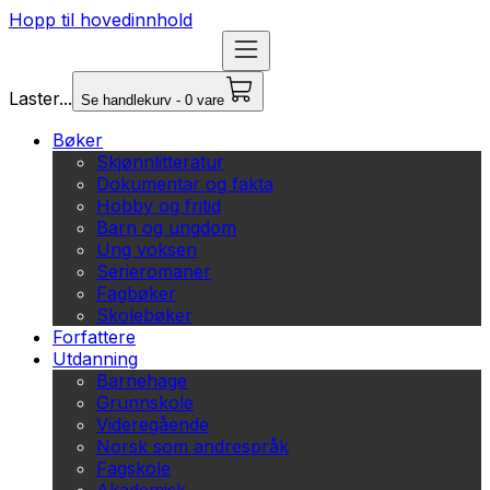
Hopp til hovedinnhold
Laster...
Se handlekurv - 0 vare
Bøker
Skjønnlitteratur
Dokumentar og fakta
Hobby og fritid
Barn og ungdom
Ung voksen
Serieromaner
Fagbøker
Skolebøker
Forfattere
Utdanning
Barnehage
Grunnskole
Videregående
Norsk som andrespråk
Fagskole