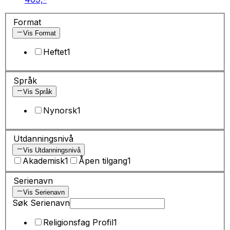
Format
Vis Format
Heftet
1
Språk
Vis Språk
Nynorsk
1
Utdanningsnivå
Vis Utdanningsnivå
Akademisk
1
Åpen tilgang
1
Serienavn
Vis Serienavn
Søk Serienavn
Religionsfag Profil
1