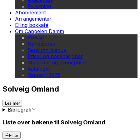
Akademisk
Forskning
Abonnement
Arrangementer
Elling bokkafé
Om Cappelen Damm
Presse
Nyhetsbrev
Send inn manus
Priser og nominasjoner
Stipender og minnepriser
Kataloger
Rapport 2025
Solveig Omland
Les mer
Bibliografi
Liste over bøkene til Solveig Omland
Filter