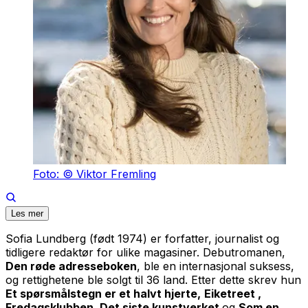
Foto: © Viktor Fremling
Les mer
Sofia Lundberg (født 1974) er forfatter, journalist og
tidligere redaktør for ulike magasiner. Debutromanen,
Den røde adresseboken
, ble en internasjonal suksess,
og rettighetene ble solgt til 36 land. Etter dette skrev hun
Et spørsmålstegn er et halvt hjerte,
Eiketreet ,
Fredagsklubben, Det siste kunstverket
og
Som en