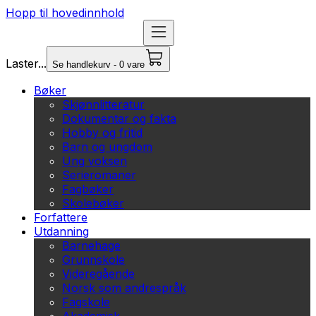
Hopp til hovedinnhold
Laster...
Se handlekurv - 0 vare
Bøker
Skjønnlitteratur
Dokumentar og fakta
Hobby og fritid
Barn og ungdom
Ung voksen
Serieromaner
Fagbøker
Skolebøker
Forfattere
Utdanning
Barnehage
Grunnskole
Videregående
Norsk som andrespråk
Fagskole