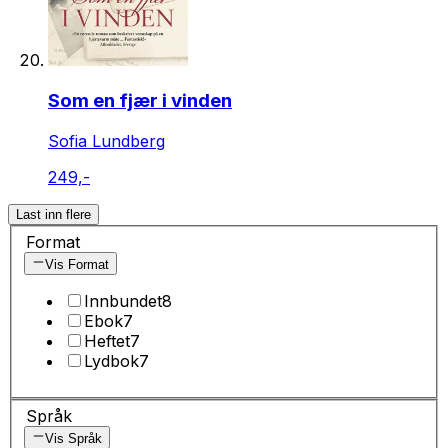
Som en fjær i vinden
Sofia Lundberg
249,-
Last inn flere
Format
Vis Format
Innbundet
8
Ebok
7
Heftet
7
Lydbok
7
Språk
Vis Språk