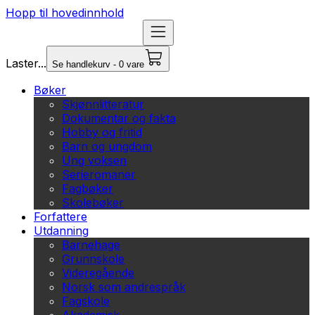
Hopp til hovedinnhold
Laster...
Se handlekurv - 0 vare
Bøker
Skjønnlitteratur
Dokumentar og fakta
Hobby og fritid
Barn og ungdom
Ung voksen
Serieromaner
Fagbøker
Skolebøker
Forfattere
Utdanning
Barnehage
Grunnskole
Videregående
Norsk som andrespråk
Fagskole