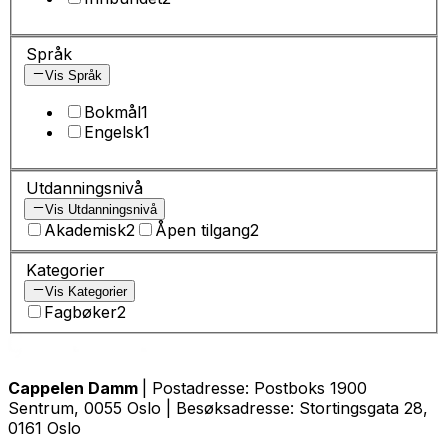
Språk
Vis Språk
Bokmål
1
Engelsk
1
Utdanningsnivå
Vis Utdanningsnivå
Akademisk
2
Åpen tilgang
2
Kategorier
Vis Kategorier
Fagbøker
2
Cappelen Damm
| Postadresse: Postboks 1900
Sentrum, 0055 Oslo | Besøksadresse: Stortingsgata 28,
0161 Oslo