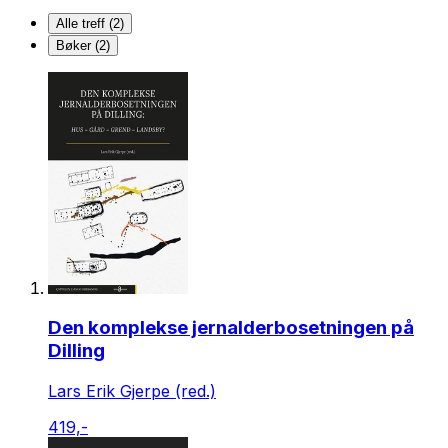
Alle treff (2)
Bøker (2)
Den komplekse jernalderbosetningen på
Dilling
Lars Erik Gjerpe (red.)
419,-