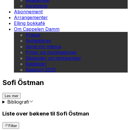
Akademisk
Forskning
Abonnement
Arrangementer
Elling bokkafé
Om Cappelen Damm
Presse
Nyhetsbrev
Send inn manus
Priser og nominasjoner
Stipender og minnepriser
Kataloger
Rapport 2025
Sofi Östman
Les mer
Bibliografi
Liste over bøkene til Sofi Östman
Filter