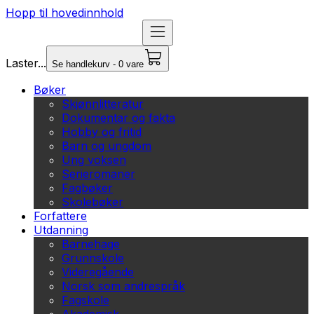
Hopp til hovedinnhold
Laster...
Se handlekurv - 0 vare
Bøker
Skjønnlitteratur
Dokumentar og fakta
Hobby og fritid
Barn og ungdom
Ung voksen
Serieromaner
Fagbøker
Skolebøker
Forfattere
Utdanning
Barnehage
Grunnskole
Videregående
Norsk som andrespråk
Fagskole