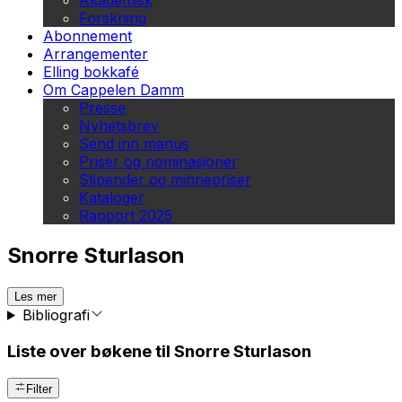
Akademisk
Forskning
Abonnement
Arrangementer
Elling bokkafé
Om Cappelen Damm
Presse
Nyhetsbrev
Send inn manus
Priser og nominasjoner
Stipender og minnepriser
Kataloger
Rapport 2025
Snorre Sturlason
Les mer
Bibliografi
Liste over bøkene til Snorre Sturlason
Filter