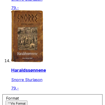
79,-
Haraldssønnene
Snorre Sturlason
79,-
Format
Vis Format