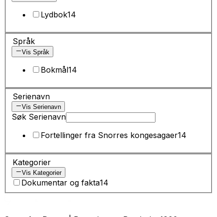
Lydbok
14
Språk
Vis Språk
Bokmål
14
Serienavn
Vis Serienavn
Søk Serienavn
Fortellinger fra Snorres kongesagaer
14
Kategorier
Vis Kategorier
Dokumentar og fakta
14