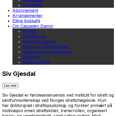
Akademisk
Forskning
Abonnement
Arrangementer
Elling bokkafé
Om Cappelen Damm
Presse
Nyhetsbrev
Send inn manus
Priser og nominasjoner
Stipender og minnepriser
Kataloger
Rapport 2025
Siv Gjesdal
Les mer
Siv Gjesdal er førsteamanuensis ved Institutt for idrett og
samfunnsvitenskap ved Norges idrettshøgskole. Hun
har doktorgrad i idrettspsykologi, og forsker primært på
motivasjon innen idrettskoler, trenerrollen, organisert
barne- og ungdomsidrett, samt safeguarding. Med