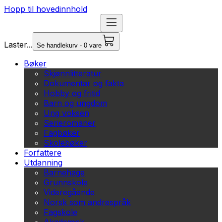
Hopp til hovedinnhold
Laster...
Se handlekurv - 0 vare
Bøker
Skjønnlitteratur
Dokumentar og fakta
Hobby og fritid
Barn og ungdom
Ung voksen
Serieromaner
Fagbøker
Skolebøker
Forfattere
Utdanning
Barnehage
Grunnskole
Videregående
Norsk som andrespråk
Fagskole