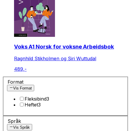
Voks A1 Norsk for voksne Arbeidsbok
Ragnhild Stikholmen og Siri Wuttudal
489,-
Format
Vis Format
Fleksibind
3
Heftet
3
Språk
Vis Språk