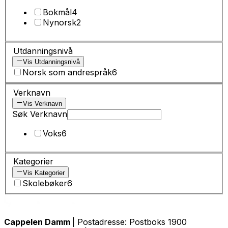
Bokmål
4
Nynorsk
2
Utdanningsnivå
Vis Utdanningsnivå
Norsk som andrespråk
6
Verknavn
Vis Verknavn
Søk Verknavn
Voks
6
Kategorier
Vis Kategorier
Skolebøker
6
Cappelen Damm
| Postadresse: Postboks 1900