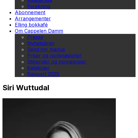
Akademisk
Forskning
Abonnement
Arrangementer
Elling bokkafé
Om Cappelen Damm
Presse
Nyhetsbrev
Send inn manus
Priser og nominasjoner
Stipender og minnepriser
Kataloger
Rapport 2025
Siri Wuttudal