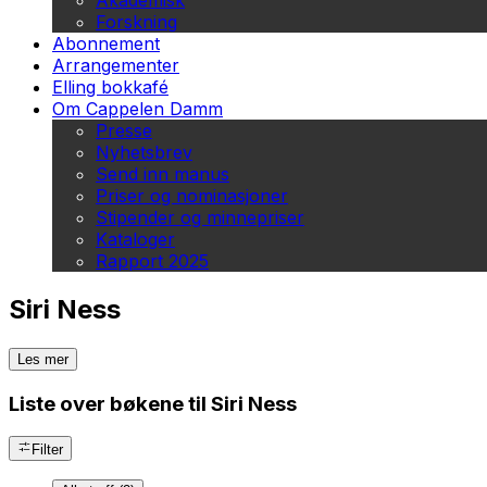
Akademisk
Forskning
Abonnement
Arrangementer
Elling bokkafé
Om Cappelen Damm
Presse
Nyhetsbrev
Send inn manus
Priser og nominasjoner
Stipender og minnepriser
Kataloger
Rapport 2025
Siri Ness
Les mer
Liste over bøkene til Siri Ness
Filter