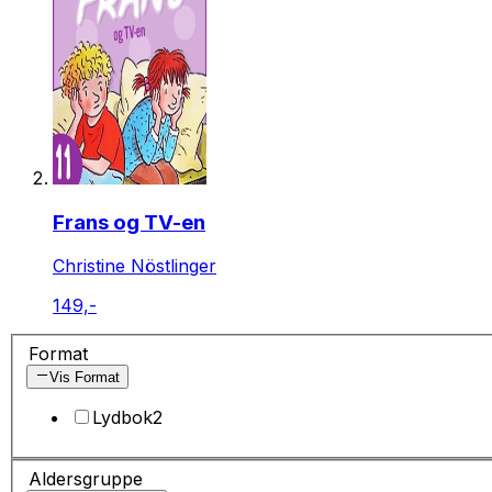
Frans og TV-en
Christine Nöstlinger
149,-
Format
Vis Format
Lydbok
2
Aldersgruppe