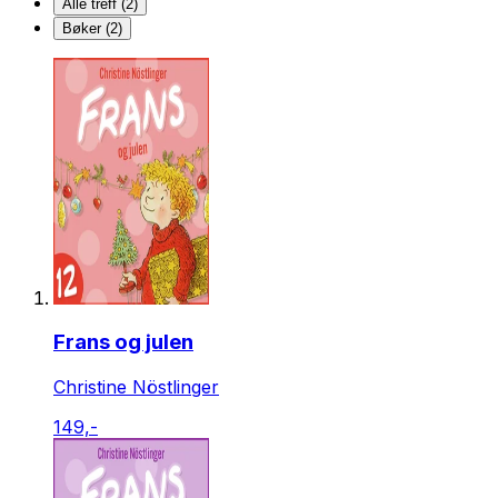
Alle treff (2)
Bøker (2)
Frans og julen
Christine Nöstlinger
149,-