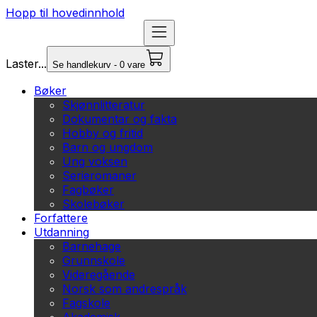
Hopp til hovedinnhold
Laster...
Se handlekurv - 0 vare
Bøker
Skjønnlitteratur
Dokumentar og fakta
Hobby og fritid
Barn og ungdom
Ung voksen
Serieromaner
Fagbøker
Skolebøker
Forfattere
Utdanning
Barnehage
Grunnskole
Videregående
Norsk som andrespråk
Fagskole