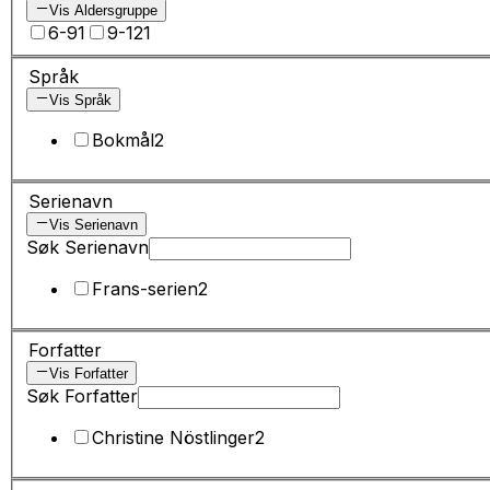
Vis Aldersgruppe
6-9
1
9-12
1
Språk
Vis Språk
Bokmål
2
Serienavn
Vis Serienavn
Søk Serienavn
Frans-serien
2
Forfatter
Vis Forfatter
Søk Forfatter
Christine Nöstlinger
2