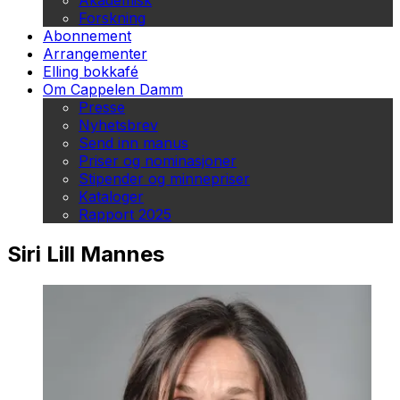
Akademisk
Forskning
Abonnement
Arrangementer
Elling bokkafé
Om Cappelen Damm
Presse
Nyhetsbrev
Send inn manus
Priser og nominasjoner
Stipender og minnepriser
Kataloger
Rapport 2025
Siri Lill Mannes