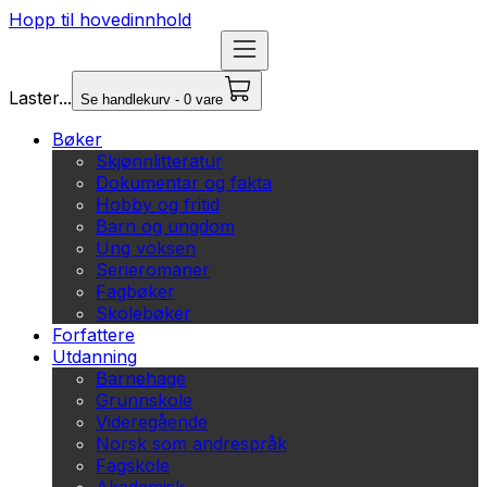
Hopp til hovedinnhold
Laster...
Se handlekurv - 0 vare
Bøker
Skjønnlitteratur
Dokumentar og fakta
Hobby og fritid
Barn og ungdom
Ung voksen
Serieromaner
Fagbøker
Skolebøker
Forfattere
Utdanning
Barnehage
Grunnskole
Videregående
Norsk som andrespråk
Fagskole