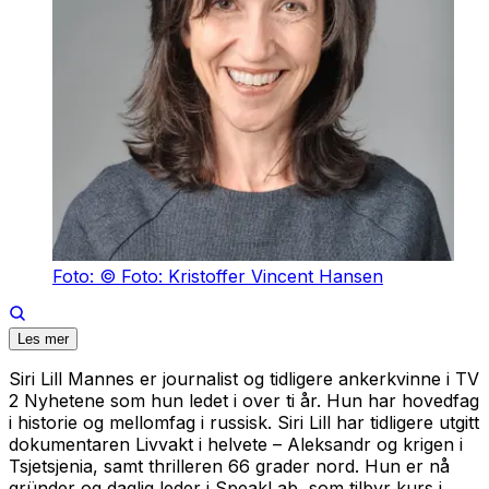
Foto: © Foto: Kristoffer Vincent Hansen
Les mer
Siri Lill Mannes er journalist og tidligere ankerkvinne i TV
2 Nyhetene som hun ledet i over ti år. Hun har hovedfag
i historie og mellomfag i russisk. Siri Lill har tidligere utgitt
dokumentaren
Livvakt i helvete – Aleksandr og krigen i
Tsjetsjenia
, samt thrilleren
66 grader nord
. Hun er nå
gründer og daglig leder i SpeakLab, som tilbyr kurs i