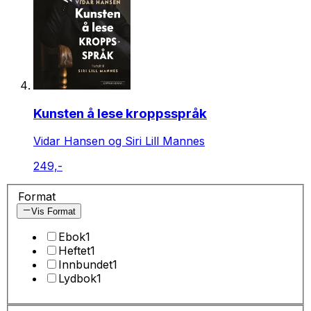
Kunsten å lese kroppsspråk
Vidar Hansen og Siri Lill Mannes
249,-
Format
Vis Format
Ebok
1
Heftet
1
Innbundet
1
Lydbok
1