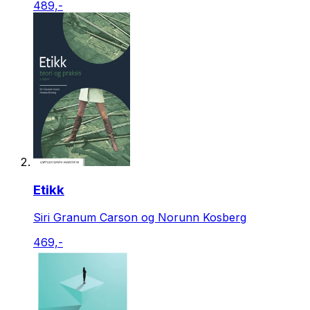
489,-
Etikk
Siri Granum Carson og Norunn Kosberg
469,-