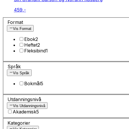
459,-
Format
Vis Format
Ebok
2
Heftet
2
Fleksibind
1
Språk
Vis Språk
Bokmål
5
Utdanningsnivå
Vis Utdanningsnivå
Akademisk
5
Kategorier