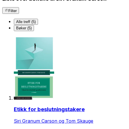
Filter
Alle treff (5)
Bøker (5)
Etikk for beslutningstakere
Siri Granum Carson og Tom Skauge