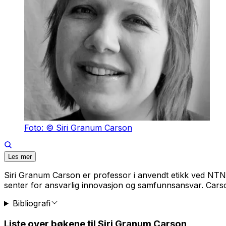
Foto: © Siri Granum Carson
Les mer
Siri Granum Carson er professor i anvendt etikk ved NTN
senter for ansvarlig innovasjon og samfunnsansvar. Carso
Bibliografi
Liste over bøkene til Siri Granum Carson