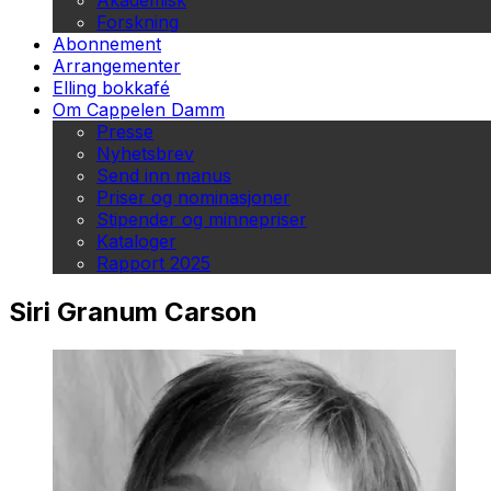
Akademisk
Forskning
Abonnement
Arrangementer
Elling bokkafé
Om Cappelen Damm
Presse
Nyhetsbrev
Send inn manus
Priser og nominasjoner
Stipender og minnepriser
Kataloger
Rapport 2025
Siri Granum Carson