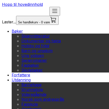
Hopp til hovedinnhold
Laster...
Se handlekurv - 0 vare
Bøker
Skjønnlitteratur
Dokumentar og fakta
Hobby og fritid
Barn og ungdom
Ung voksen
Serieromaner
Fagbøker
Skolebøker
Forfattere
Utdanning
Barnehage
Grunnskole
Videregående
Norsk som andrespråk
Fagskole