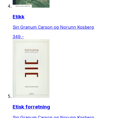
Etikk
Siri Granum Carson og Norunn Kosberg
349,-
Etisk forretning
Siri Granum Carson og Norunn Kosberg