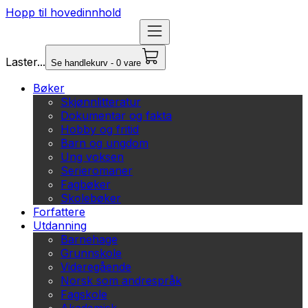
Hopp til hovedinnhold
Laster...
Se handlekurv - 0 vare
Bøker
Skjønnlitteratur
Dokumentar og fakta
Hobby og fritid
Barn og ungdom
Ung voksen
Serieromaner
Fagbøker
Skolebøker
Forfattere
Utdanning
Barnehage
Grunnskole
Videregående
Norsk som andrespråk
Fagskole