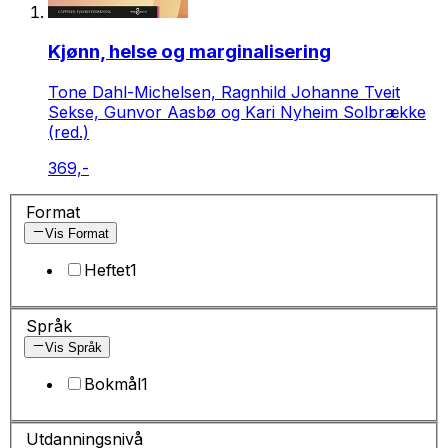
Kjønn, helse og marginalisering
Tone Dahl-Michelsen, Ragnhild Johanne Tveit
Sekse, Gunvor Aasbø og Kari Nyheim Solbrække
(red.)
369,-
Format
Vis Format
Heftet
1
Språk
Vis Språk
Bokmål
1
Utdanningsnivå