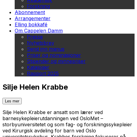
Akademisk
Forskning
Abonnement
Arrangementer
Elling bokkafé
Om Cappelen Damm
Presse
Nyhetsbrev
Send inn manus
Priser og nominasjoner
Stipender og minnepriser
Kataloger
Rapport 2025
Silje Helen Krabbe
Les mer
Silje Helen Krabbe er ansatt som lærer ved
barnesykepleierutdanningen ved OsloMet –
storbyuniversitetet og som fag- og forskningssykepleier
ved Kirurgisk avdeling for barn ved Oslo
universitetssykehus. Krabbes forskning fokuserer på