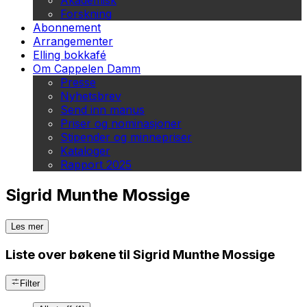
Akademisk
Forskning
Abonnement
Arrangementer
Elling bokkafé
Om Cappelen Damm
Presse
Nyhetsbrev
Send inn manus
Priser og nominasjoner
Stipender og minnepriser
Kataloger
Rapport 2025
Sigrid Munthe Mossige
Les mer
Liste over bøkene til Sigrid Munthe Mossige
Filter