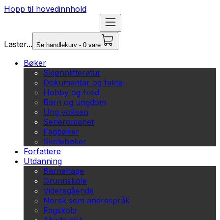
Hopp til hovedinnhold
Laster...
Se handlekurv - 0 vare
Bøker
Skjønnlitteratur
Dokumentar og fakta
Hobby og fritid
Barn og ungdom
Ung voksen
Serieromaner
Fagbøker
Skolebøker
Forfattere
Utdanning
Barnehage
Grunnskole
Videregående
Norsk som andrespråk
Fagskole