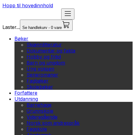
Hopp til hovedinnhold
Laster...
Se handlekurv - 0 vare
Bøker
Skjønnlitteratur
Dokumentar og fakta
Hobby og fritid
Barn og ungdom
Ung voksen
Serieromaner
Fagbøker
Skolebøker
Forfattere
Utdanning
Barnehage
Grunnskole
Videregående
Norsk som andrespråk
Fagskole