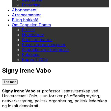
Akademisk
Forskning
Abonnement
Arrangementer
Elling bokkafé
Om Cappelen Damm
Presse
Nyhetsbrev
Send inn manus
Priser og nominasjoner
Stipender og minnepriser
Kataloger
Rapport 2025
Signy Irene Vabo
Les mer
Signy Irene Vabo
er professor i statsvitenskap ved
Universitetet i Oslo. Hun forsker på offentlig styring,
nettverksstyring, politisk organisering, politisk lederskap
og lokalt demokrati.