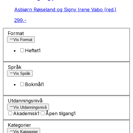
Asbjørn Røiseland og Signy Irene Vabo (red.)
299,-
Format
Vis Format
Heftet
1
Språk
Vis Språk
Bokmål
1
Utdanningsnivå
Vis Utdanningsnivå
Akademisk
1
Åpen tilgang
1
Kategorier
Vis Kategorier