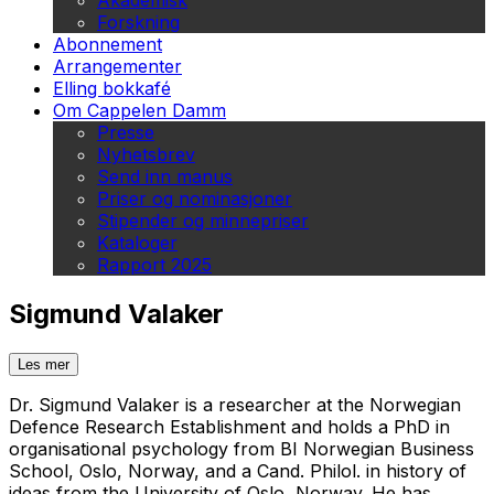
Akademisk
Forskning
Abonnement
Arrangementer
Elling bokkafé
Om Cappelen Damm
Presse
Nyhetsbrev
Send inn manus
Priser og nominasjoner
Stipender og minnepriser
Kataloger
Rapport 2025
Sigmund Valaker
Les mer
Dr. Sigmund Valaker is a researcher at the Norwegian
Defence Research Establishment and holds a PhD in
organisational psychology from BI Norwegian Business
School, Oslo, Norway, and a Cand. Philol. in history of
ideas from the University of Oslo, Norway. He has