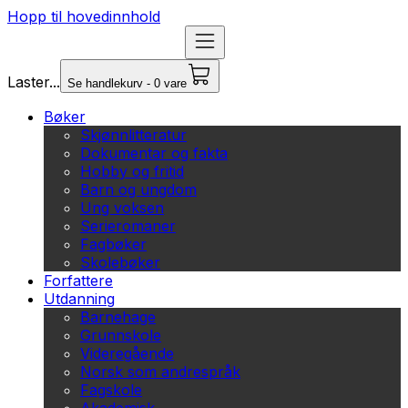
Hopp til hovedinnhold
Laster...
Se handlekurv - 0 vare
Bøker
Skjønnlitteratur
Dokumentar og fakta
Hobby og fritid
Barn og ungdom
Ung voksen
Serieromaner
Fagbøker
Skolebøker
Forfattere
Utdanning
Barnehage
Grunnskole
Videregående
Norsk som andrespråk
Fagskole