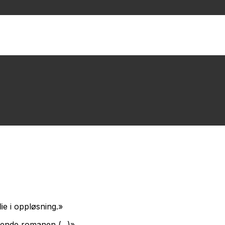
ie i oppløsning.»
ende romanen (...)»