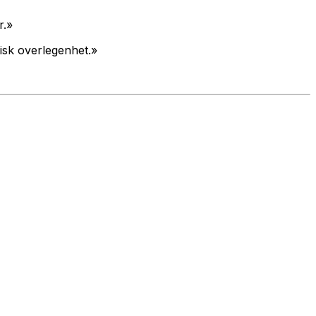
r.»
tisk overlegenhet.»