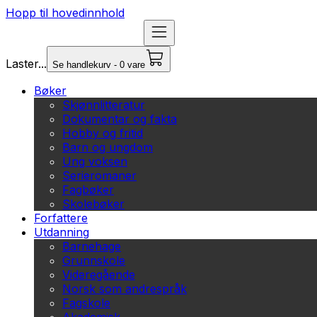
Hopp til hovedinnhold
Laster...
Se handlekurv - 0 vare
Bøker
Skjønnlitteratur
Dokumentar og fakta
Hobby og fritid
Barn og ungdom
Ung voksen
Serieromaner
Fagbøker
Skolebøker
Forfattere
Utdanning
Barnehage
Grunnskole
Videregående
Norsk som andrespråk
Fagskole