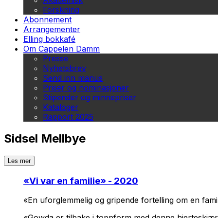
Akademisk
Forskning
Abonnement
Arrangementer
Elling bokkafé
Om Cappelen Damm
Presse
Nyhetsbrev
Send inn manus
Priser og nominasjoner
Stipender og minnepriser
Kataloger
Rapport 2025
Sidsel Mellbye
Les mer
«
Vi var en familie
» - 2020
«En uforglemmelig og gripende fortelling om en famil
«Gowda er tilbake i toppform med denne hjerteskjær