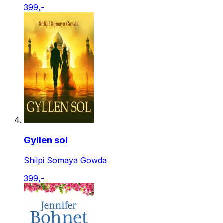
399,-
Gyllen sol
Shilpi Somaya Gowda
399,-