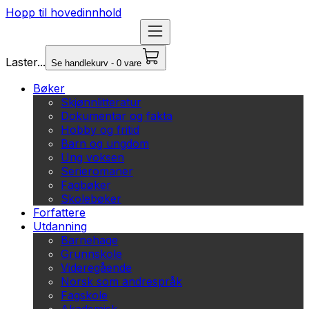
Hopp til hovedinnhold
Laster...
Se handlekurv - 0 vare
Bøker
Skjønnlitteratur
Dokumentar og fakta
Hobby og fritid
Barn og ungdom
Ung voksen
Serieromaner
Fagbøker
Skolebøker
Forfattere
Utdanning
Barnehage
Grunnskole
Videregående
Norsk som andrespråk
Fagskole