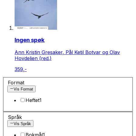
Ingen spøk
Ann Kristin Gresaker, Pål Ketil Botvar og Olav
Hovdelien (red.)
359,-
Format
Vis Format
Heftet
1
Språk
Vis Språk
Bokmål
1