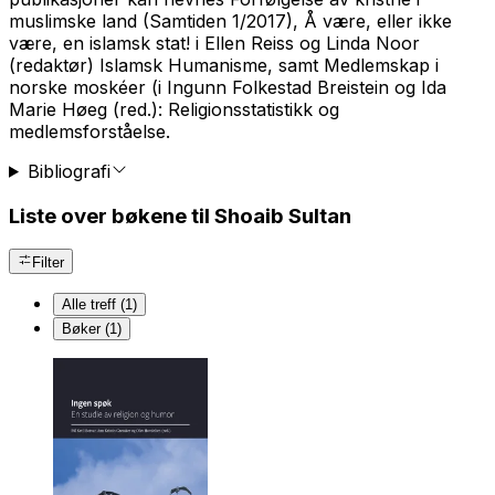
muslimske land
(Samtiden 1/2017),
Å være, eller ikke
være, en islamsk stat
! i Ellen Reiss og Linda Noor
(redaktør)
Islamsk Humanisme
, samt
Medlemskap i
norske moskéer
(i Ingunn Folkestad Breistein og Ida
Marie Høeg (red.):
Religionsstatistikk og
medlemsforståelse
.
Bibliografi
Liste over bøkene til Shoaib Sultan
Filter
Alle treff (1)
Bøker (1)