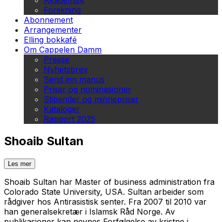
Akademisk
Forskning
Abonnement
Arrangementer
Elling bokkafé
Om Cappelen Damm
Presse
Nyhetsbrev
Send inn manus
Priser og nominasjoner
Stipender og minnepriser
Kataloger
Rapport 2025
Shoaib Sultan
Les mer
Shoaib Sultan har Master of business administration fra
Colorado State University, USA. Sultan arbeider som
rådgiver hos Antirasistisk senter. Fra 2007 til 2010 var
han generalsekretær i Islamsk Råd Norge. Av
publikasjoner kan nevnes
Forfølgelse av kristne i