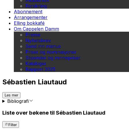
Akademisk
Forskning
Abonnement
Arrangementer
Elling bokkafé
Om Cappelen Damm
Presse
Nyhetsbrev
Send inn manus
Priser og nominasjoner
Stipender og minnepriser
Kataloger
Rapport 2025
Sébastien Liautaud
Les mer
Bibliografi
Liste over bøkene til Sébastien Liautaud
Filter