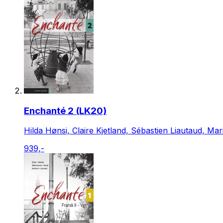
Enchanté 2 (LK20)
Hilda Hønsi, Claire Kjetland, Sébastien Liautaud, Mar
939,-