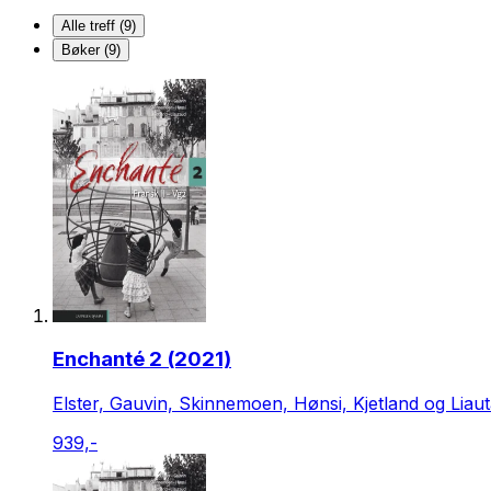
Alle treff (9)
Bøker (9)
Enchanté 2 (2021)
Elster, Gauvin, Skinnemoen, Hønsi, Kjetland og Liau
939,-