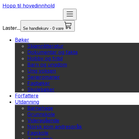
Hopp til hovedinnhold
Laster...
Se handlekurv - 0 vare
Bøker
Skjønnlitteratur
Dokumentar og fakta
Hobby og fritid
Barn og ungdom
Ung voksen
Serieromaner
Fagbøker
Skolebøker
Forfattere
Utdanning
Barnehage
Grunnskole
Videregående
Norsk som andrespråk
Fagskole