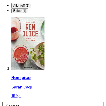
Alle treff (1)
Bøker (1)
Ren juice
Sarah Cadji
199,-
Format