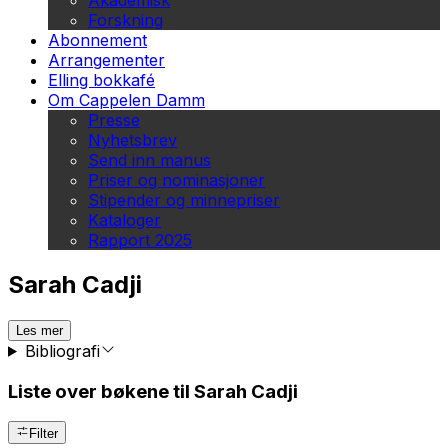
Akademisk
Forskning
Abonnement
Arrangementer
Elling bokkafé
Om Cappelen Damm
Presse
Nyhetsbrev
Send inn manus
Priser og nominasjoner
Stipender og minnepriser
Kataloger
Rapport 2025
Sarah Cadji
Les mer
Bibliografi
Liste over bøkene til Sarah Cadji
Filter