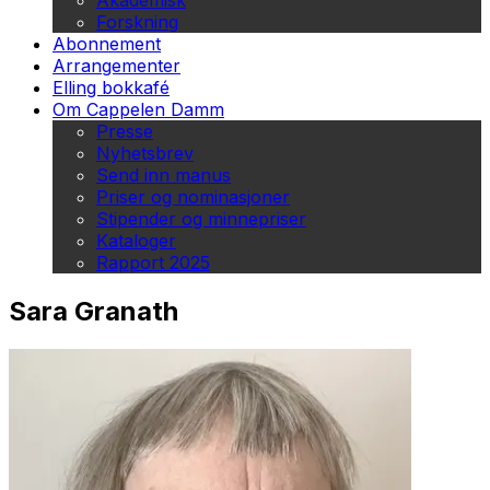
Akademisk
Forskning
Abonnement
Arrangementer
Elling bokkafé
Om Cappelen Damm
Presse
Nyhetsbrev
Send inn manus
Priser og nominasjoner
Stipender og minnepriser
Kataloger
Rapport 2025
Sara Granath