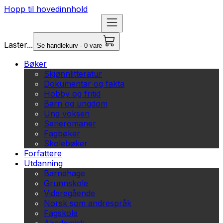
Hopp til hovedinnhold
Laster...
Se handlekurv - 0 vare
Bøker
Skjønnlitteratur
Dokumentar og fakta
Hobby og fritid
Barn og ungdom
Ung voksen
Serieromaner
Fagbøker
Skolebøker
Forfattere
Utdanning
Barnehage
Grunnskole
Videregående
Norsk som andrespråk
Fagskole