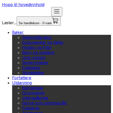
Hopp til hovedinnhold
Laster...
Se handlekurv - 0 vare
Bøker
Skjønnlitteratur
Dokumentar og fakta
Hobby og fritid
Barn og ungdom
Ung voksen
Serieromaner
Fagbøker
Skolebøker
Forfattere
Utdanning
Barnehage
Grunnskole
Videregående
Norsk som andrespråk
Fagskole