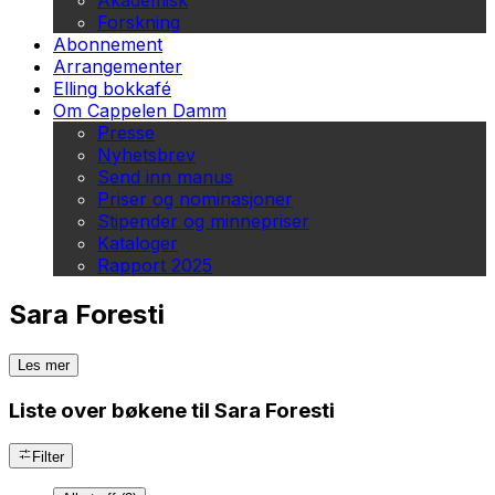
Akademisk
Forskning
Abonnement
Arrangementer
Elling bokkafé
Om Cappelen Damm
Presse
Nyhetsbrev
Send inn manus
Priser og nominasjoner
Stipender og minnepriser
Kataloger
Rapport 2025
Sara Foresti
Les mer
Liste over bøkene til Sara Foresti
Filter