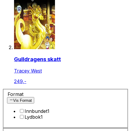
Gulldragens skatt
Tracey West
249,-
Format
Vis Format
Innbundet
1
Lydbok
1