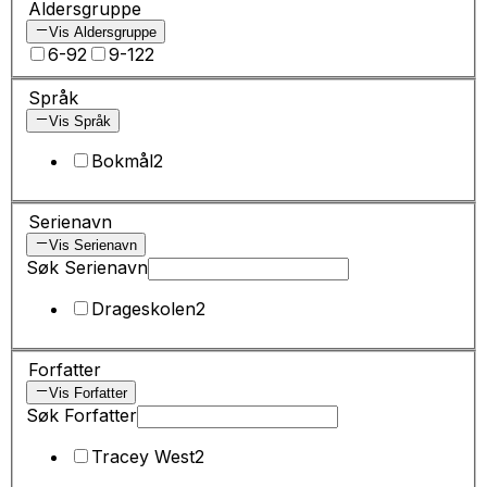
Aldersgruppe
Vis Aldersgruppe
6-9
2
9-12
2
Språk
Vis Språk
Bokmål
2
Serienavn
Vis Serienavn
Søk Serienavn
Drageskolen
2
Forfatter
Vis Forfatter
Søk Forfatter
Tracey West
2