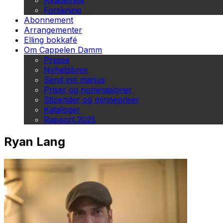
Akademisk
Forskning
Abonnement
Arrangementer
Elling bokkafé
Om Cappelen Damm
Presse
Nyhetsbrev
Send inn manus
Priser og nominasjoner
Stipender og minnepriser
Kataloger
Rapport 2025
Ryan Lang