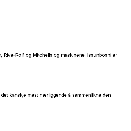
s
,
Rive-Rolf
og
Mitchells og maskinene
.
Issunboshi
er
 er det kanskje mest nærliggende å sammenlikne den