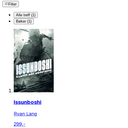
Filter
Alle treff (1)
Bøker (1)
Issunboshi
Ryan Lang
299,-