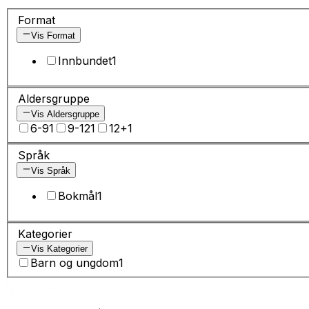
Format
Vis Format
Innbundet
1
Aldersgruppe
Vis Aldersgruppe
6-9
1
9-12
1
12+
1
Språk
Vis Språk
Bokmål
1
Kategorier
Vis Kategorier
Barn og ungdom
1