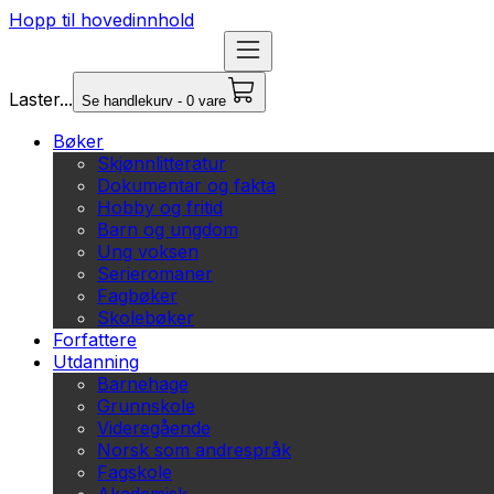
Hopp til hovedinnhold
Laster...
Se handlekurv - 0 vare
Bøker
Skjønnlitteratur
Dokumentar og fakta
Hobby og fritid
Barn og ungdom
Ung voksen
Serieromaner
Fagbøker
Skolebøker
Forfattere
Utdanning
Barnehage
Grunnskole
Videregående
Norsk som andrespråk
Fagskole