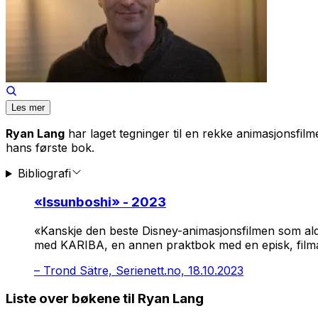
Les mer
Ryan Lang
har laget tegninger til en rekke animasjonsfilm
hans første bok.
Bibliografi
«
Issunboshi
» - 2023
«Kanskje den beste Disney-animasjonsfilmen som aldri
med KARIBA, en annen praktbok med en episk, filmati
–
Trond Sätre, Serienett.no, 18.10.2023
Liste over bøkene til Ryan Lang