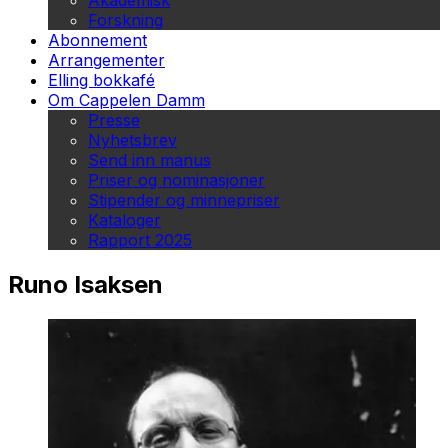
Akademisk
Forskning
Abonnement
Arrangementer
Elling bokkafé
Om Cappelen Damm
Presse
Nyhetsbrev
Send inn manus
Priser og nominasjoner
Stipender og minnepriser
Kataloger
Rapport 2025
Runo Isaksen