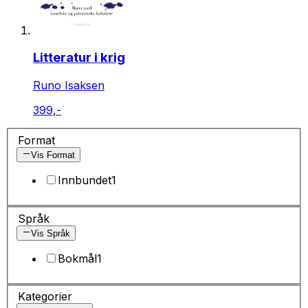
Litteratur i krig
Runo Isaksen
399,-
Format
Vis Format
Innbundet
1
Språk
Vis Språk
Bokmål
1
Kategorier