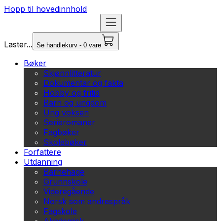
Hopp til hovedinnhold
Laster...
Se handlekurv - 0 vare
Bøker
Skjønnlitteratur
Dokumentar og fakta
Hobby og fritid
Barn og ungdom
Ung voksen
Serieromaner
Fagbøker
Skolebøker
Forfattere
Utdanning
Barnehage
Grunnskole
Videregående
Norsk som andrespråk
Fagskole