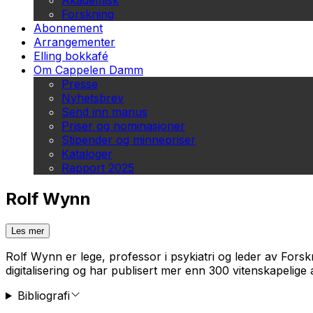
Akademisk
Forskning
Abonnement
Arrangementer
Elling bokkafé
Om Cappelen Damm
Presse
Nyhetsbrev
Send inn manus
Priser og nominasjoner
Stipender og minnepriser
Kataloger
Rapport 2025
Rolf Wynn
Les mer
Rolf Wynn er lege, professor i psykiatri og leder av Fors
digitalisering og har publisert mer enn 300 vitenskapelige
Bibliografi