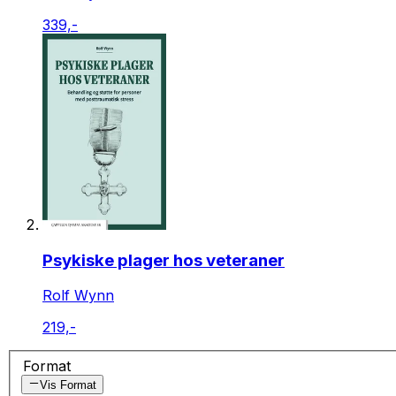
339,-
Psykiske plager hos veteraner
Rolf Wynn
219,-
Format
Vis Format