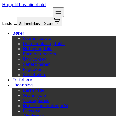
Hopp til hovedinnhold
Laster...
Se handlekurv - 0 vare
Bøker
Skjønnlitteratur
Dokumentar og fakta
Hobby og fritid
Barn og ungdom
Ung voksen
Serieromaner
Fagbøker
Skolebøker
Forfattere
Utdanning
Barnehage
Grunnskole
Videregående
Norsk som andrespråk
Fagskole