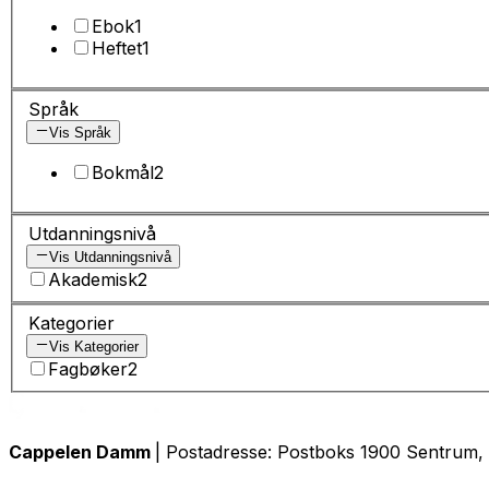
Ebok
1
Heftet
1
Språk
Vis Språk
Bokmål
2
Utdanningsnivå
Vis Utdanningsnivå
Akademisk
2
Kategorier
Vis Kategorier
Fagbøker
2
Cappelen Damm
| Postadresse: Postboks 1900 Sentrum, 