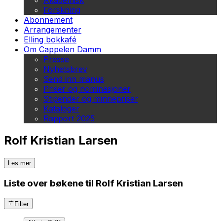
Akademisk
Forskning
Abonnement
Arrangementer
Elling bokkafé
Om Cappelen Damm
Presse
Nyhetsbrev
Send inn manus
Priser og nominasjoner
Stipender og minnepriser
Kataloger
Rapport 2025
Rolf Kristian Larsen
Les mer
Liste over bøkene til Rolf Kristian Larsen
Filter