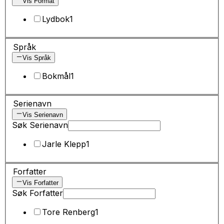
Vis Format
Lydbok
1
Språk
Vis Språk
Bokmål
1
Serienavn
Vis Serienavn
Søk Serienavn
Jarle Klepp
1
Forfatter
Vis Forfatter
Søk Forfatter
Tore Renberg
1