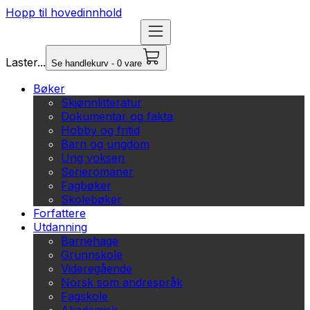
Hopp til hovedinnhold
Laster...
Se handlekurv - 0 vare
Bøker
Skjønnlitteratur
Dokumentar og fakta
Hobby og fritid
Barn og ungdom
Ung voksen
Serieromaner
Fagbøker
Skolebøker
Forfattere
Utdanning
Barnehage
Grunnskole
Videregående
Norsk som andrespråk
Fagskole