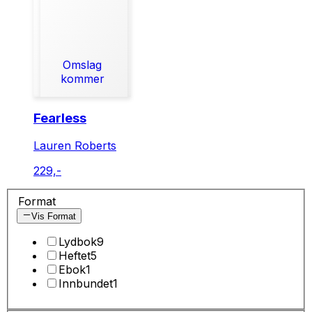
Omslag
kommer
Fearless
Lauren Roberts
229,-
Format
Vis Format
Lydbok
9
Heftet
5
Ebok
1
Innbundet
1