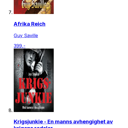
Afrika Reich
Guy Saville
399,-
Krigsjunkie - En manns avhengighet av