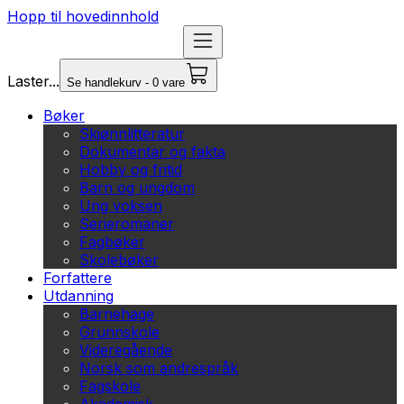
Hopp til hovedinnhold
Laster...
Se handlekurv - 0 vare
Bøker
Skjønnlitteratur
Dokumentar og fakta
Hobby og fritid
Barn og ungdom
Ung voksen
Serieromaner
Fagbøker
Skolebøker
Forfattere
Utdanning
Barnehage
Grunnskole
Videregående
Norsk som andrespråk
Fagskole