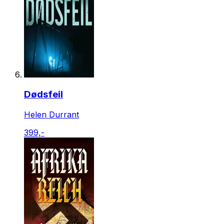
Dødsfeil
Helen Durrant
399,-