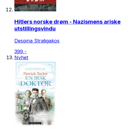
Hitlers norske drøm - Nazismens ariske
utstillingsvindu
Despina Stratigakos
399,-
Nyhet