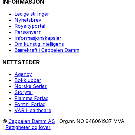
INFORMASJON
Ledige stillinger
Nyhetsbrev
Royaltyportal
Personvern
Informasjonskapsler
Om kunstig intelligens
Bærekraft i Cappelen Damm
NETTSTEDER
Agency
Bokklubber
Norske Serier
Storytel
Flamme Forlag
Fontini Forlag
VAR Healthcare
©
Cappelen Damm AS
| Org.nr. NO 948061937 MVA
|
Rettigheter og lover