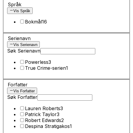
Språk
Vis Språk
Bokmål
16
Serienavn
Vis Serienavn
Søk Serienavn
Powerless
3
True Crime-serien
1
Forfatter
Vis Forfatter
Søk Forfatter
Lauren Roberts
3
Patrick Taylor
3
Robert Edwards
2
Despina Stratigakos
1