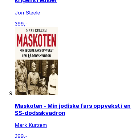
krigens redsler
Jon Steele
399,-
Maskoten - Min jødiske fars oppvekst i en
SS-dødsskvadron
Mark Kurzem
399,-