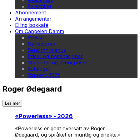
Akademisk
Forskning
Abonnement
Arrangementer
Elling bokkafé
Om Cappelen Damm
Presse
Nyhetsbrev
Send inn manus
Priser og nominasjoner
Stipender og minnepriser
Kataloger
Rapport 2025
Roger Ødegaard
Les mer
«
Powerless
» - 2026
«Power­less
er godt over­satt av Roger
Ødegaard, og språket er muntlig og direkte.»