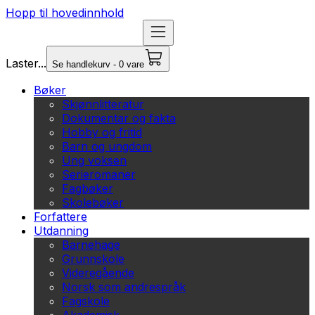
Hopp til hovedinnhold
Laster...
Se handlekurv - 0 vare
Bøker
Skjønnlitteratur
Dokumentar og fakta
Hobby og fritid
Barn og ungdom
Ung voksen
Serieromaner
Fagbøker
Skolebøker
Forfattere
Utdanning
Barnehage
Grunnskole
Videregående
Norsk som andrespråk
Fagskole