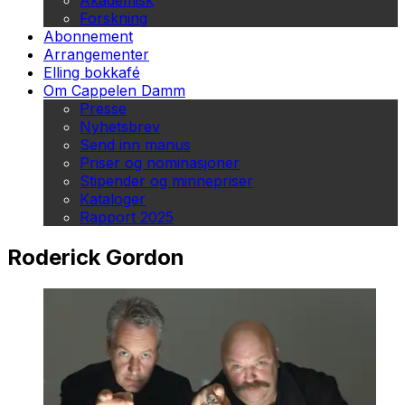
Akademisk
Forskning
Abonnement
Arrangementer
Elling bokkafé
Om Cappelen Damm
Presse
Nyhetsbrev
Send inn manus
Priser og nominasjoner
Stipender og minnepriser
Kataloger
Rapport 2025
Roderick Gordon