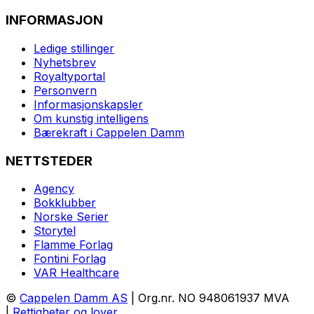
INFORMASJON
Ledige stillinger
Nyhetsbrev
Royaltyportal
Personvern
Informasjonskapsler
Om kunstig intelligens
Bærekraft i Cappelen Damm
NETTSTEDER
Agency
Bokklubber
Norske Serier
Storytel
Flamme Forlag
Fontini Forlag
VAR Healthcare
©
Cappelen Damm AS
| Org.nr. NO 948061937 MVA
|
Rettigheter og lover