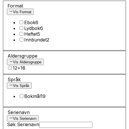
Format
Vis Format
Ebok
6
Lydbok
6
Heftet
5
Innbundet
2
Aldersgruppe
Vis Aldersgruppe
12+
18
Språk
Vis Språk
Bokmål
19
Serienavn
Vis Serienavn
Søk Serienavn