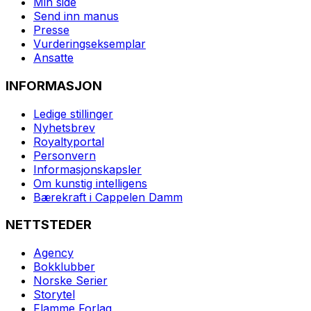
Min side
Send inn manus
Presse
Vurderingseksemplar
Ansatte
INFORMASJON
Ledige stillinger
Nyhetsbrev
Royaltyportal
Personvern
Informasjonskapsler
Om kunstig intelligens
Bærekraft i Cappelen Damm
NETTSTEDER
Agency
Bokklubber
Norske Serier
Storytel
Flamme Forlag