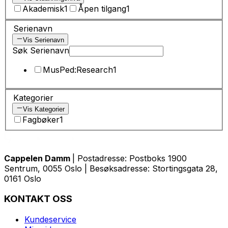
Akademisk
1
Åpen tilgang
1
Serienavn
Vis Serienavn
Søk Serienavn
MusPed:Research
1
Kategorier
Vis Kategorier
Fagbøker
1
Cappelen Damm
| Postadresse: Postboks 1900
Sentrum, 0055 Oslo | Besøksadresse: Stortingsgata 28,
0161 Oslo
KONTAKT OSS
Kundeservice