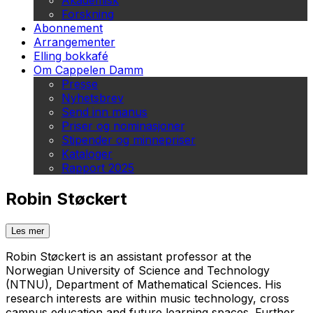
Akademisk
Forskning
Abonnement
Arrangementer
Elling bokkafé
Om Cappelen Damm
Presse
Nyhetsbrev
Send inn manus
Priser og nominasjoner
Stipender og minnepriser
Kataloger
Rapport 2025
Robin Støckert
Les mer
Robin Støckert is an assistant professor at the
Norwegian University of Science and Technology
(NTNU), Department of Mathematical Sciences. His
research interests are within music technology, cross
campus education and future learning spaces. Further