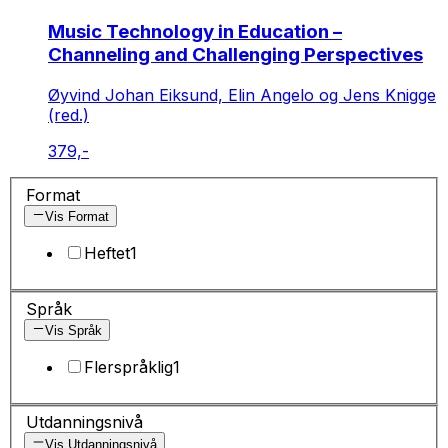
Music Technology in Education –
Channeling and Challenging Perspectives
Øyvind Johan Eiksund, Elin Angelo og Jens Knigge
(red.)
379,-
Format
Vis Format
Heftet
1
Språk
Vis Språk
Flerspråklig
1
Utdanningsnivå
Vis Utdanningsnivå