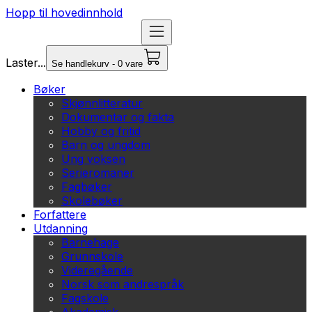
Hopp til hovedinnhold
Laster...
Se handlekurv - 0 vare
Bøker
Skjønnlitteratur
Dokumentar og fakta
Hobby og fritid
Barn og ungdom
Ung voksen
Serieromaner
Fagbøker
Skolebøker
Forfattere
Utdanning
Barnehage
Grunnskole
Videregående
Norsk som andrespråk
Fagskole